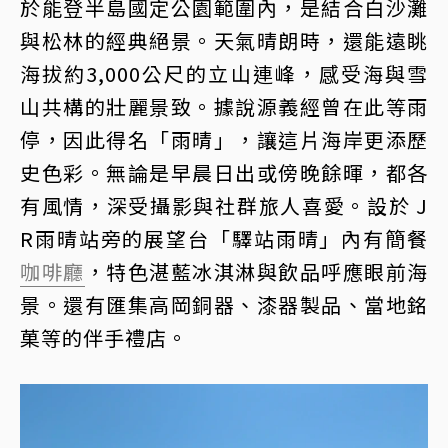
於能登半島國定公園範圍內，是結合白沙灘
與松林的經典絕景。天氣晴朗時，還能遠眺
海拔約3,000公尺的立山連峰，感受海與雪
山共構的壯麗景致。據說源義經曾在此等雨
停，因此得名「雨晴」，讓這片海岸更添歷
史色彩。無論是早晨日出或傍晚餘暉，都各
有風情，深受攝影與社群旅人喜愛。設於 J
R雨晴站旁的展望台「驛站雨晴」內有簡餐
咖啡廳
，特色湛藍冰淇淋與飲品呼應眼前海
景。還有匯集高岡銅器、漆器製品、當地銘
菓等的伴手禮店。