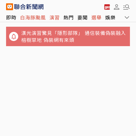
漢光演習驚見「隱形部隊」 通信裝備偽裝融入
即時
白海豚颱風
演習
熱門
要聞
選舉
娛樂
運動
榕樹草地 偽裝網有來頭
北京研究生凌晨實驗炸斷手指 校方稱「擅自進
入」被批卸責