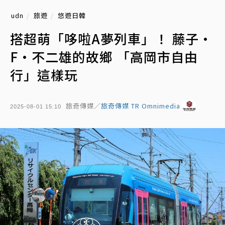
udn
旅遊
悠遊日韓
搭超萌「哆啦A夢列車」！ 藤子・
F・不二雄的故鄉 「高岡市自由
行」這樣玩
旅奇傳媒／
旅奇傳媒 TR Omnimedia
2025-08-01 15:10