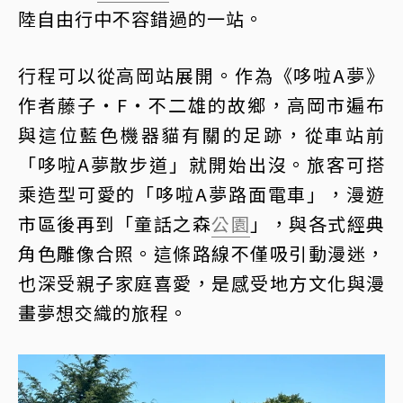
陸自由行中不容錯過的一站。
行程可以從高岡站展開。作為《哆啦A夢》
作者藤子・F・不二雄的故鄉，高岡市遍布
與這位藍色機器貓有關的足跡，從車站前
「哆啦A夢散步道」就開始出沒。旅客可搭
乘造型可愛的「哆啦A夢路面電車」，漫遊
市區後再到「童話之森
公園
」，與各式經典
角色雕像合照。這條路線不僅吸引動漫迷，
也深受親子家庭喜愛，是感受地方文化與漫
畫夢想交織的旅程。