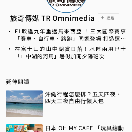
旅奇傳媒 TR Omnimedia
追蹤
F1睽違九年重返馬來西亞 ！三大國際賽事
「賽車、自行車、路跑」同週登場 打造運動
旅遊熱潮
在富士山的山中湖賞日落！水陸兩用巴士
「山中湖的河馬」暑假加開夕陽班次
延伸閱讀
沖繩行程怎麼排？五天四夜、
四天三夜自由行懶人包
日本 OH MY CAFE 「玩具總動