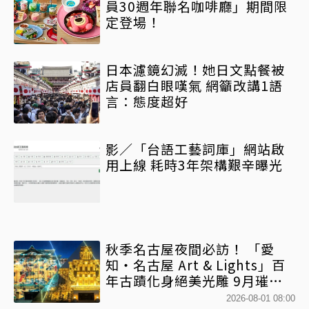
員30週年聯名咖啡廳」期間限
定登場！
日本濾鏡幻滅！她日文點餐被
店員翻白眼嘆氣 網籲改講1語
言：態度超好
影／「台語工藝詞庫」網站啟
用上線 耗時3年架構艱辛曝光
秋季名古屋夜間必訪！ 「愛
知・名古屋 Art & Lights」百
年古蹟化身絕美光雕 9月璀璨
登場
2026-08-01 08:00