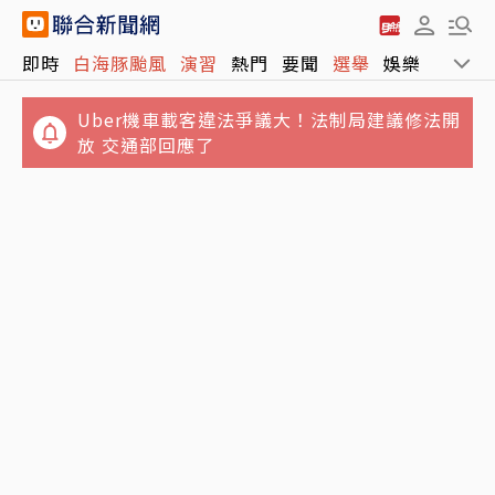
即時
白海豚颱風
演習
熱門
要聞
選舉
娛樂
運動
Uber機車載客違法爭議大！法制局建議修法開
放 交通部回應了
不只周子瑜、葉舒華！台灣林莎首度入圍全球
講手機太大聲被廣播提醒 女衝進車長室攻擊…
百大美女
台鐵不忍喊告