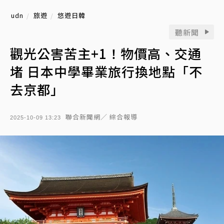
udn
旅遊
悠遊日韓
聽新聞
觀光公害苦主+1！物價高、交通
堵 日本中學畢業旅行換地點「不
去京都」
聯合新聞網／ 綜合報導
2025-10-09 13:23