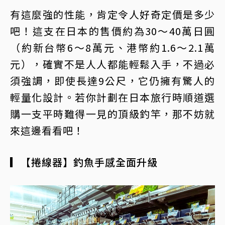
有這麼強的性能，肯定令人好奇定價是多少
吧！這支在日本的售價約為30～40萬日圓
（約新台幣6～8萬元、港幣約1.6～2.1萬
元），確實不是人人都能輕鬆入手，不過必
須強調，即使長達9公尺，它仍擁有驚人的
輕量化設計。若你計劃在日本旅行時順道選
購一支平時難得一見的頂級釣竿，那不妨就
來這邊看看吧！
▎【捲線器】釣魚手感全面升級