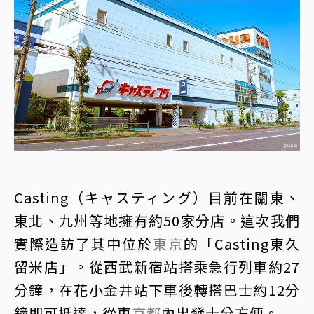
Casting（キャスティング）目前在關東、
東北、九州等地擁有約50家分店。這次我們
實際造訪了其中位於
東京
的「Casting東久
留米店」。從西武新宿站搭乘急行列車約27
分鐘，在花小金井站下車後轉搭巴士約12分
鐘即可抵達，從東
京都
內出發十分方便。