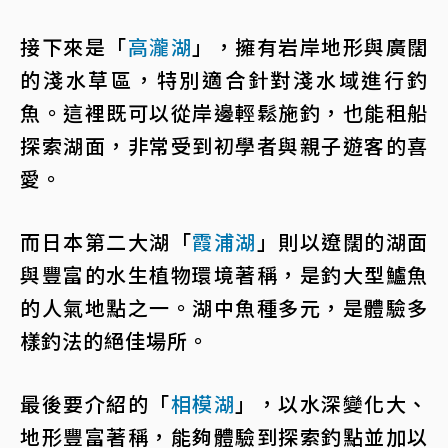
接下來是「
高瀧湖
」，擁有岩岸地形與廣闊
的淺水草區，特別適合針對淺水域進行釣
魚。這裡既可以從岸邊輕鬆施釣，也能租船
探索湖面，非常受到初學者與親子遊客的喜
愛。
而日本第二大湖「
霞浦湖
」則以遼闊的湖面
與豐富的水生植物環境著稱，是釣大型鱸魚
的人氣地點之一。湖中魚種多元，是體驗多
樣釣法的絕佳場所。
最後要介紹的「
相模湖
」，以水深變化大、
地形豐富著稱，能夠體驗到探索釣點並加以