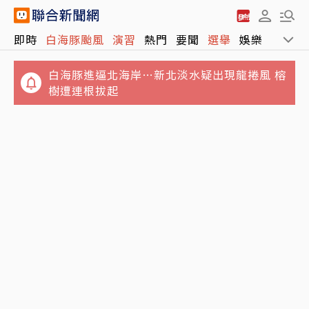
即時
白海豚颱風
演習
熱門
要聞
選舉
娛樂
運動
白海豚進逼北海岸…新北淡水疑出現龍捲風 榕
樹遭連根拔起
不滿被管教！高雄國小生嗆老師「娘娘腔、像
個女人」 判決結果出爐
小孩照顧小孩…澎湖傳嚴重兒童棄養「8幼童
擠4坪房」父母只為領補助