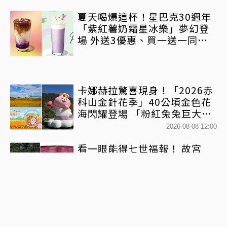
夏天喝爆這杯！星巴克30週年
「紫紅薯奶霜星冰樂」夢幻登
場 外送3優惠、買一送一同步
開跑
卡娜赫拉驚喜現身！「2026赤
科山金針花季」40公頃金色花
海閃耀登場 「粉紅兔兔巨大氣
球+超狂500樂遊券」快追
2026-08-08 12:00
看一眼能得七世福報！ 故宮
《龍藏經》特展第二檔來了、
文博會限定套書7折開賣131萬
網驚：貧窮限制想像
2026-08-07 12:01
拿坡里「8塊烤雞199元」！不
只福勝亭 三商巧福買1送1、鮮