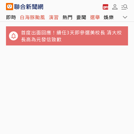
即時
白海豚颱風
演習
熱門
要聞
選舉
娛樂
運動
首度出面回應！續任3天即參選美校長 清大校
長高為元發信致歉