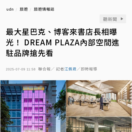
udn
旅遊
旅遊情報誌
聽新聞
最大星巴克、博客來書店長相曝
光！ DREAM PLAZA內部空間進
駐品牌搶先看
聯合報／ 記者
江佩君
／即時報導
2025-07-09 11:58