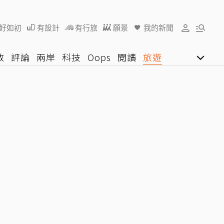
好如初
有設計
有行旅
願景
我的新聞
教
評論
兩岸
科技
Oops
閱讀
旅遊
行動
影音網
U好學