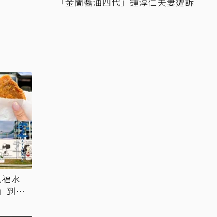
「金蘭醬油四代」鍾淳仁夫妻遭訴
六福水
」到年
樂園免