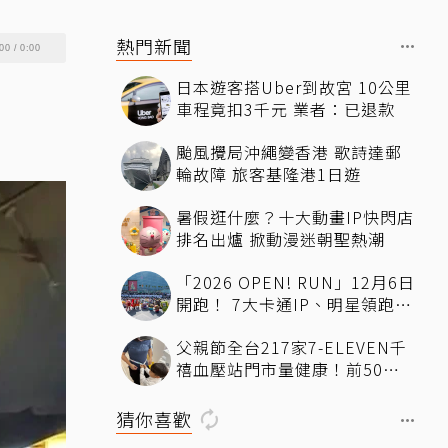
熱門新聞
00
/
0:00
日本遊客搭Uber到故宮 10公里
車程竟扣3千元 業者：已退款
颱風攪局沖繩變香港 歌詩達郵
輪故障 旅客基隆港1日遊
暑假逛什麼？十大動畫IP快閃店
排名出爐 掀動漫迷朝聖熱潮
「2026 OPEN! RUN」12月6日
開跑！ 7大卡通IP、明星領跑熱
血出發
父親節全台217家7-ELEVEN千
禧血壓站門市量健康！前50名
送香蕉、豆漿
猜你喜歡