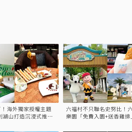
了！海外獨家授權主題
六福村不只聯名史努比！
劍湖山打造沉浸式推理
樂園「免費入園+送香雞排
底 這3天生日享「水陸雙
費入園」