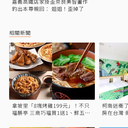
嘉義高鐵店家掛歪奈良美智畫作
釣出本尊親回： 姐姐！歪掉了
相關新聞
拿坡里「8塊烤雞199元」！不只
柯南迷衝
福勝亭 三商巧福買1送1、鮮五丼
房在台灣 
套餐159元起 手刀免費領優惠
假期