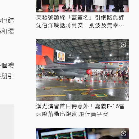
東發號麵線「蓋簽名」引網路負評
稱他結
沈伯洋喊話蔣萬安：別波及無辜店
熱和環
家
每個禮
呼朋引
漢光演習首日傳意外！嘉義F-16雷
雨降落衝出跑道 飛行員平安