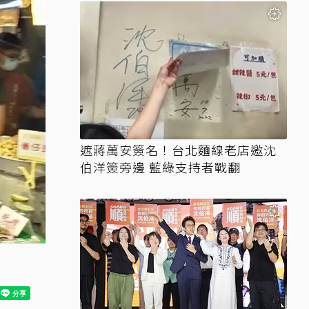
遮蔣萬安簽名！台北麵線老店邀沈
伯洋簽旁邊 藍綠支持者戰翻