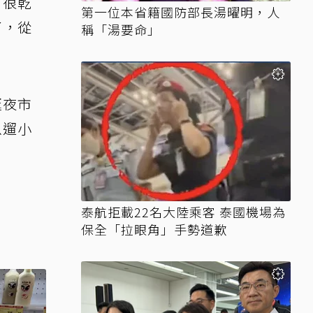
有很乾
第一位本省籍國防部長湯曜明，人
了，從
稱「湯要命」
逛夜市
以遛小
泰航拒載22名大陸乘客 泰國機場為
保全「拉眼角」手勢道歉