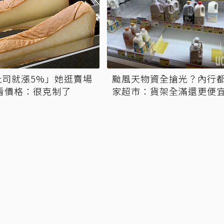
吐司就漲5%」她逛賣場
颱風天物資全搶光？內行
看價格：很克制了
家超市：貨架全滿還更便