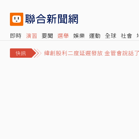
即時
演習
要聞
選舉
娛樂
運動
全球
社會
雜誌
報時光
倡議+
500輯
轉角國際
NBA
時
緯創股利二度延遲發放 金管會說話
快訊