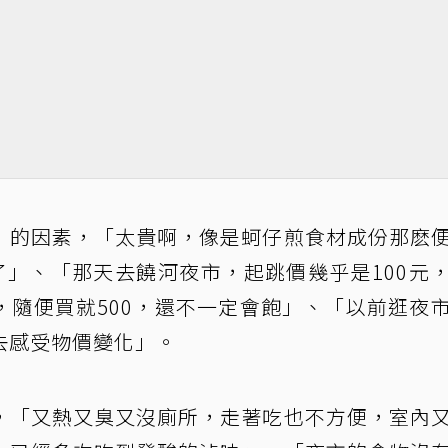
」的因素，「太貴啊，像是蚵仔煎食材成份那麽
貴了」、「那天去饒河夜市，起跳價幾乎是100元
，隨便買就500，還不一定會飽」、「以前逛夜
去感受物價變化」。
，「又熱又臭又沒廁所，走著吃也不方便，室內