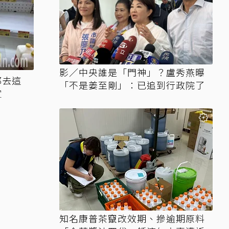
影／中央誰是「門神」？盧秀燕曝
都去這
「不是姜至剛」：已追到行政院了
宜
知名康普茶竄改效期、摻逾期原料