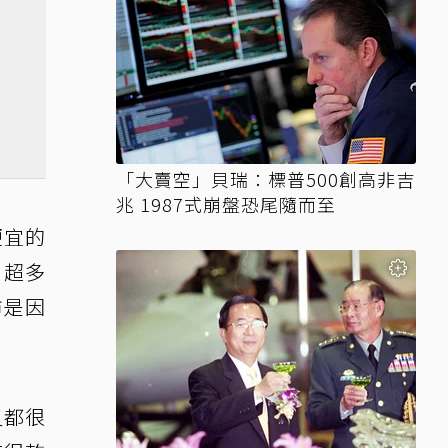
「大賣空」貝瑞：標普500創高非吉
兆 1987式崩盤恐尾隨而至
便宜的
，超多
市是因
又都很