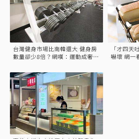
台灣健身市場比南韓還大 健身房
「才四天
數量卻少8倍？網嘆：運動成奢侈
嚇壞 網一
品