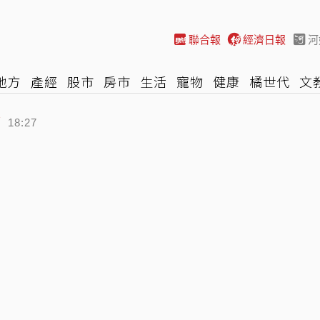
聯合報
經濟日報
河
地方
產經
股市
房市
生活
寵物
健康
橘世代
文
尚
汽車
棒球
HBL
遊戲
專題
網誌
女子漾
陽光
了
18:27