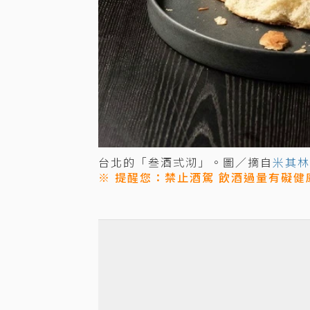
台北的「叁酒弍沏」。圖／摘自
米其林
※ 提醒您：禁止酒駕 飲酒過量有礙健