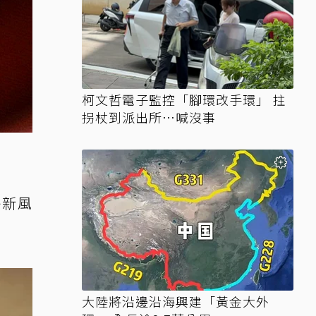
柯文哲電子監控「腳環改手環」 拄
拐杖到派出所…喊沒事
嶄新風
大陸將沿邊沿海興建「黃金大外