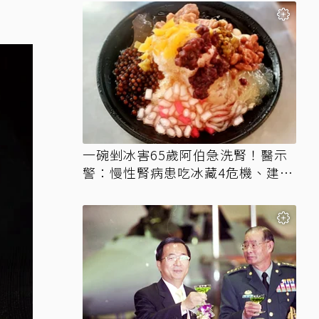
一碗剉冰害65歲阿伯急洗腎！醫示
警：慢性腎病患吃冰藏4危機、建議
3妙招