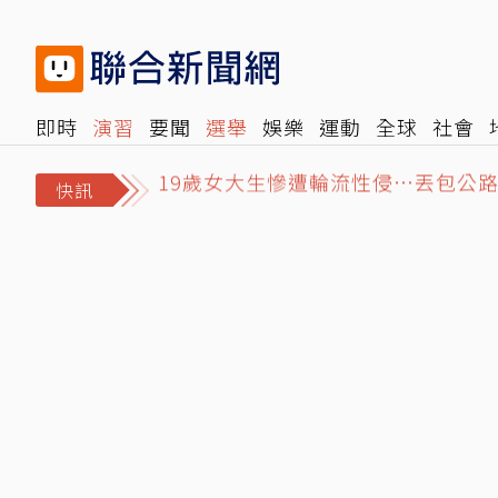
即時
演習
要聞
選舉
娛樂
運動
全球
社會
19歲女大生慘遭輪流性侵…丟包公路
雜誌
報時光
倡議+
500輯
轉角國際
NBA
時
淡江大橋首次封橋！漢光演習阻絕演
快訊
賴總統點名台中是食安破口 媒體人