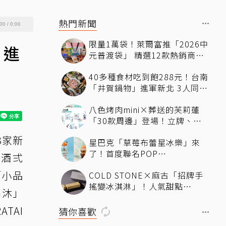
熱門新聞
00
/
0:00
限量1萬袋！萊爾富推「2026中
」進
元普渡袋」 精選12款熱銷商品
一袋搞定
40多種食材吃到飽288元！台南
「井賀鍋物」進軍新北 3人同行
送肉盤
八色烤肉mini×葬送的芙莉蓮
「30款周邊」登場！立牌、鑰
匙圈統統有
8家新
星巴克「草莓布蕾星冰樂」來
了！首度聯名POP
叁酒弍
MART「MOLLY」 限定版
「小品
COLD STONE×麻古「招牌手
「MOLLYｘBearista小熊杯」
搖變冰淇淋」！人氣甜點
必收藏
樂沐」
ChizCheese快閃台北
TAI
猜你喜歡