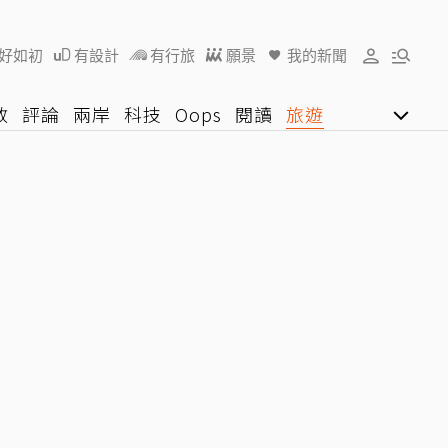
好如初
有設計
有行旅
願景
我的新聞
教
評論
兩岸
科技
Oops
閱讀
旅遊
行動
影音網
U好學