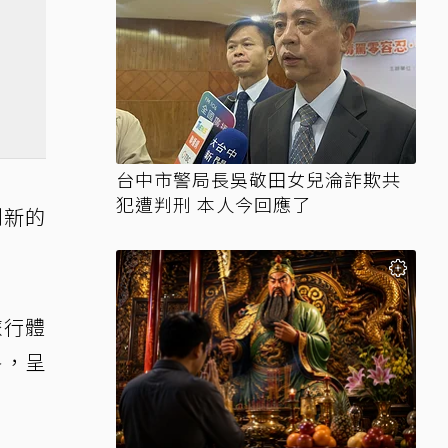
台中市警局長吳敬田女兒淪詐欺共
犯遭判刑 本人今回應了
創新的
旅行體
格，呈