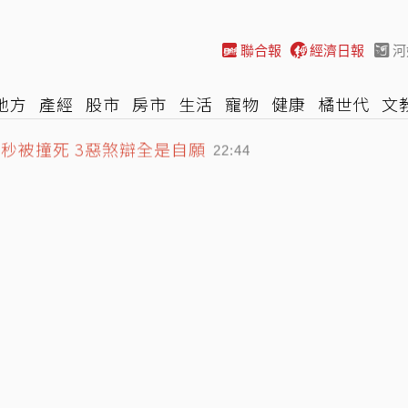
聯合報
經濟日報
河
地方
產經
股市
房市
生活
寵物
健康
橘世代
文
秒被撞死 3惡煞辯全是自願
尚
汽車
棒球
HBL
遊戲
專題
網誌
女子漾
陽光
22:44
練 工兵設三道防線阻假想敵軍衝入
23:12
曝他因1事壓力大：趁機打盧秀燕
22:51