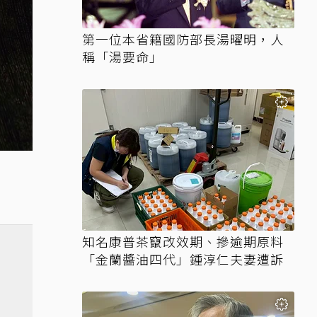
第一位本省籍國防部長湯曜明，人
稱「湯要命」
知名康普茶竄改效期、摻逾期原料
「金蘭醬油四代」鍾淳仁夫妻遭訴