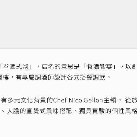
「叁酒弍沏」，店名的意思是「餐酒饗宴」，以
層樓，有專屬調酒師設計各式搭餐調飲。
多元文化背景的Chef Nico Gellon主領， 從
新、大膽的直覺式風味搭配、獨具實驗的個性風