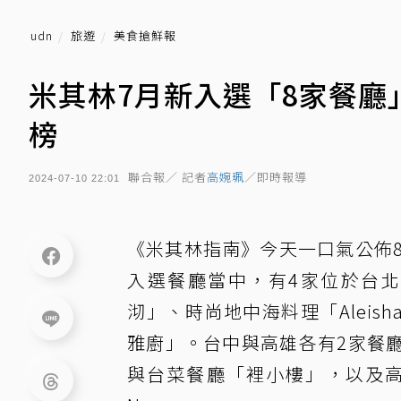
udn
旅遊
美食搶鮮報
米其林7月新入選「8家餐廳
榜
聯合報／ 記者
高婉珮
／即時報導
2024-07-10 22:01
《米其林指南》今天一口氣公佈
入選餐廳當中，有4家位於台
沏」、時尚地中海料理「Aleis
雅廚」。台中與高雄各有2家餐
與台菜餐廳「裡小樓」，以及高