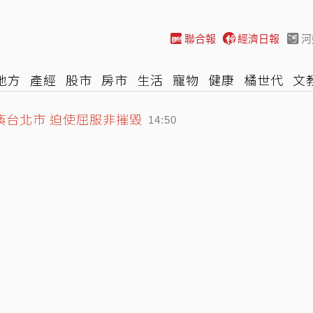
聯合報
經濟日報
河
地方
產經
股市
房市
生活
寵物
健康
橘世代
文
尚
汽車
棒球
HBL
遊戲
專題
網誌
女子漾
陽光
瘓台北市 迫使屈服非摧毀
14:50
 訂20%是製造問題非解決問題
積電買最多大賺77億 報酬率100%
14:59
14:58