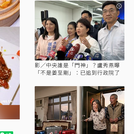
影／中央誰是「門神」？盧秀燕曝
「不是姜至剛」：已追到行政院了