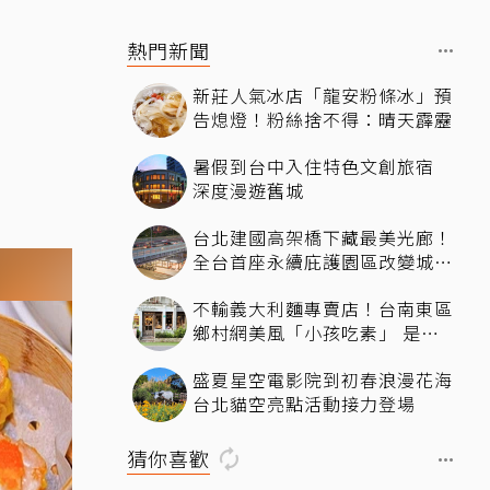
熱門新聞
推
新莊人氣冰店「龍安粉條冰」預
告熄燈！粉絲捨不得：晴天霹靂
暑假到台中入住特色文創旅宿
深度漫遊舊城
台北建國高架橋下藏最美光廊！
全台首座永續庇護園區改變城市
角落，打造友善共融新地標
不輸義大利麵專賣店！台南東區
鄉村網美風「小孩吃素」 是一
間很美又很好吃的西式素食
盛夏星空電影院到初春浪漫花海
台北貓空亮點活動接力登場
猜你喜歡