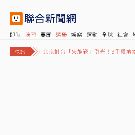
即時
演習
要聞
選舉
娛樂
運動
全球
社會
雜誌
報時光
倡議+
500輯
轉角國際
NBA
時
北京對台「失能戰」曝光！3手段癱
快訊
中聯油下架會議紀錄「C專家」說話了
國安基金第九次護盤標的揭曉！權王台