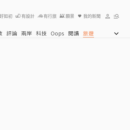
好如初
有設計
有行旅
願景
我的新聞
教
評論
兩岸
科技
Oops
閱讀
旅遊
行動
影音網
U好學