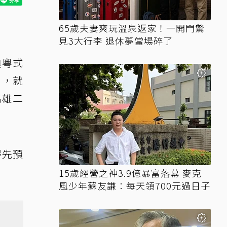
65歲夫妻爽玩溫泉返家！一開門驚
見3大行李 退休夢當場碎了
典粵式
」，就
高雄二
得先預
15歲經營之神3.9億暴富落幕 麥克
風少年蘇友謙：每天領700元過日子