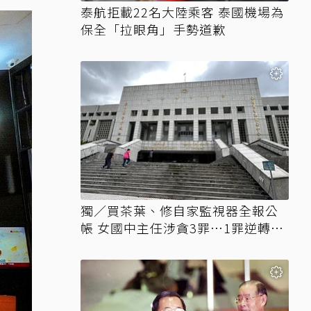
泰航拒載22名大陸乘客 泰國機場為
保全「拉眼角」手勢道歉
獨／買茶葉、修自家監視器全報公
帳 女國中主任涉貪3罪…1罪逆轉無
罪