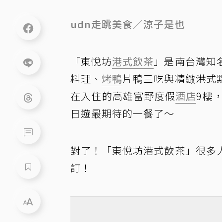
udn走跳美食／涼子是也
「東悅坊
港式飲茶
」是南台灣知
料理、
烤鴨
片鴨三吃與精緻港式
在入住的高雄富野度假
酒店
9樓，
日遊最期待的一餐了～
對了！「東悅坊港式飲茶」很多
訂！