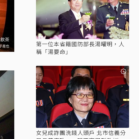
第一位本省籍國防部長湯曜明，人
稱「湯要命」
女兒成詐團洗錢人頭戶 北市信義分