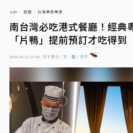
udn
旅遊
台灣美食美景
南台灣必吃港式餐廳！經典
「片鴨」提前預訂才吃得到
涼子是也／
文、圖／涼子
2025-04-13 14:29