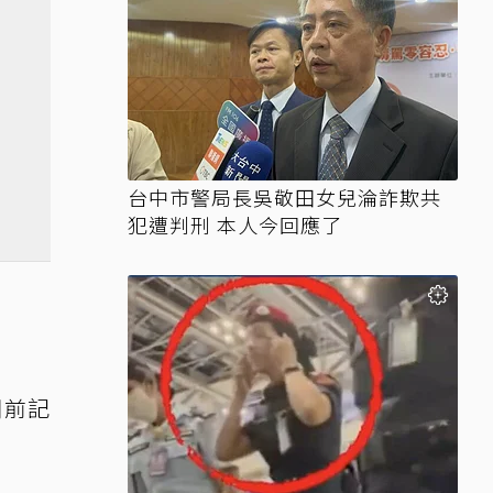
台中市警局長吳敬田女兒淪詐欺共
犯遭判刑 本人今回應了
開前記