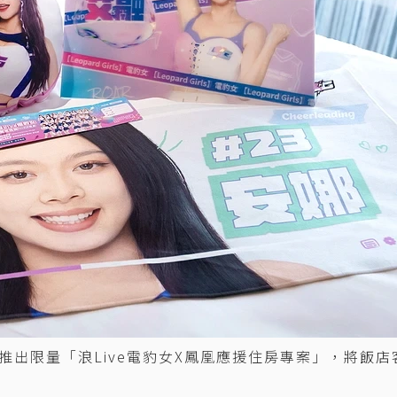
出限量「浪Live電豹女X鳳凰應援住房專案」，將飯店