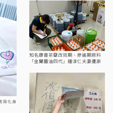
知名康普茶竄改效期、摻逾期原料
「金蘭醬油四代」鍾淳仁夫妻遭訴
客房化身