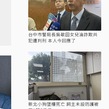
台中市警局長吳敬田女兒淪詐欺共
犯遭判刑 本人今回應了
新北小狗墜樓死亡 飼主未設防護被