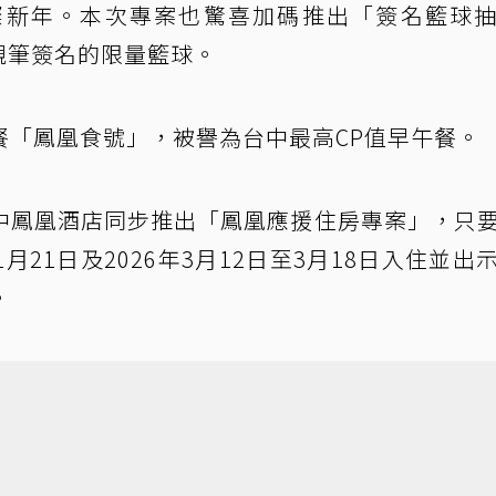
璨新年。本次專案也驚喜加碼推出「簽名籃球
豹女親筆簽名的限量籃球。
餐「鳳凰食號」，被譽為台中最高CP值早午餐。
中鳳凰酒店同步推出「鳳凰應援住房專案」，只
1月21日及2026年3月12日至3月18日入住並出
。