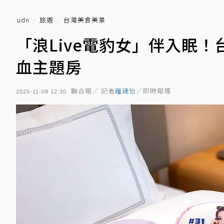
udn
旅遊
台灣美食美景
「浪Live電豹女」伴入眠
血主題房
聯合報／ 記者
羅建怡
／即時報導
2025-11-08 12:30