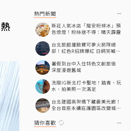
熱門新聞
最熱
新莊人氣冰店「龍安粉條冰」預
告熄燈！粉絲捨不得：晴天霹靂
台北旅館撞臉寶可夢火箭隊總
部！紅色R招牌爆紅 日網笑喊：
來台灣住這間
暑假到台中入住特色文創旅宿
深度漫遊舊城
洗版IG新北打卡聖地！踏青、玩
水、拍美照一次滿足
台北建國高架橋下藏最美光廊！
全台首座永續庇護園區改變城市
角落，打造友善共融新地標
猜你喜歡