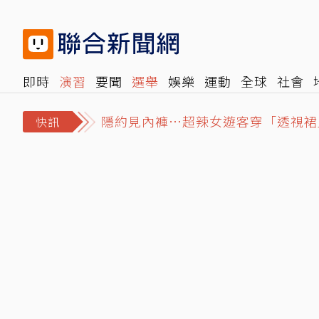
即時
演習
要聞
選舉
娛樂
運動
全球
社會
雜誌
報時光
倡議+
500輯
轉角國際
NBA
時
隱約見內褲…超辣女遊客穿「透視裙
快訊
英特爾拚再起…光靠川普還不夠 客