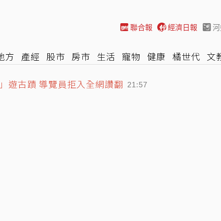
聯合報
經濟日報
河
地方
產經
股市
房市
生活
寵物
健康
橘世代
文
尚
汽車
棒球
HBL
遊戲
專題
網誌
女子漾
陽光
」遊古蹟 導覽員拒入全網讚翻
21:57
戶深怕惹惱台積電
22:06