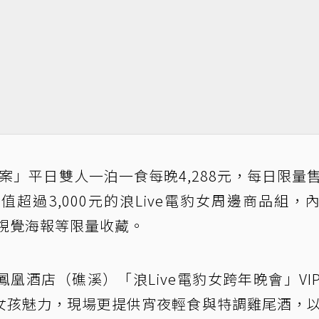
專案」平日雙人一泊一食每晚4,288元，每日限量
超過3,000元的浪Live電豹女周邊商品組，
視覺海報等限量收藏。
凰酒店（礁溪）「浪Live電豹女跨年晚會」VI
女孩魅力，現場更提供宵夜輕食與特調雞尾酒，