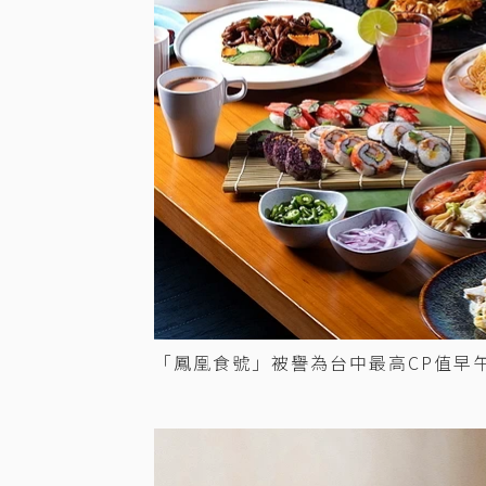
「鳳凰食號」被譽為台中最高CP值早