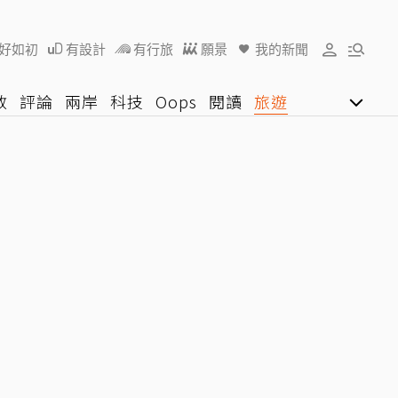
好如初
有設計
有行旅
願景
我的新聞
教
評論
兩岸
科技
Oops
閱讀
旅遊
行動
影音網
U好學