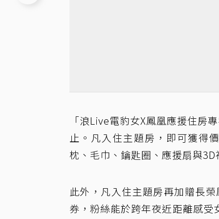
「浪Live電豹女X鳳凰應援住房
止。凡入住主題房，即可獲得價值
枕、毛巾、鑰匙圈、應援扇與3D
此外，凡入住主題房再加贈長榮鳳
券，粉絲能於跨年夜近距離感受