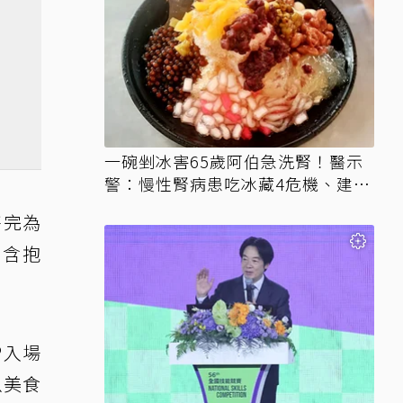
一碗剉冰害65歲阿伯急洗腎！醫示
警：慢性腎病患吃冰藏4危機、建議
3妙招
售完為
內含抱
P入場
以美食