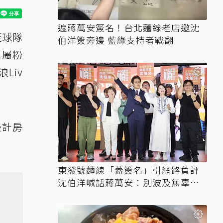
遮蔣萬安簽名！台北麵線老店邀沈
籃球隊
伯洋簽旁邊 藍綠支持者戰翻
專屬粉
Liv
設計房
東發號麵線「蓋簽名」引網路負評
沈伯洋喊話蔣萬安：別波及無辜店
家