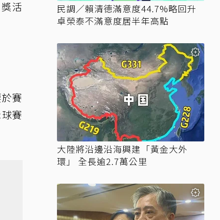
抽獎活
民調／賴清德滿意度44.7%略回升
卓榮泰不滿意度居半年高點
要於賽
示球賽
大陸將沿邊沿海興建「黃金大外
環」 全長逾2.7萬公里