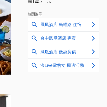
罰1萬5千元