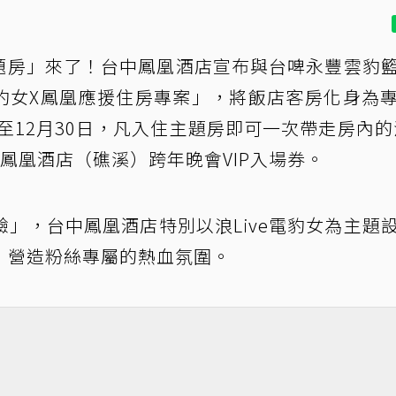
主題房」來了！台中鳳凰酒店宣布與台啤永豐雲豹
電豹女X鳳凰應援住房專案」，將飯店客房化身為
至12月30日，凡入住主題房即可一次帶走房內的浪
鳳凰酒店（礁溪）跨年晚會VIP入場券。
」，台中鳳凰酒店特別以浪Live電豹女為主題
，營造粉絲專屬的熱血氛圍。