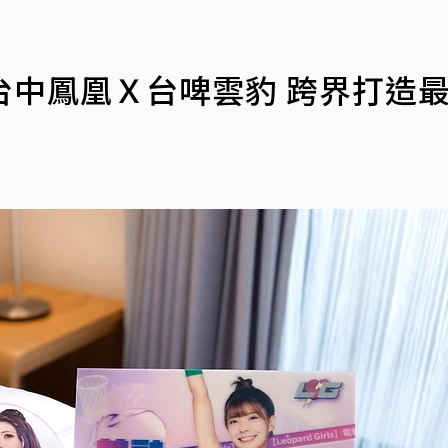
！台中鳳凰Ｘ台啤雲豹 跨界打造