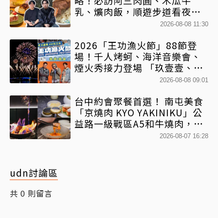
略！必訪阿三肉圓、木瓜牛
乳、爌肉飯，順遊步道看夜景
一次排好
2026-08-08 11:30
2026「王功漁火節」88節登
場！千人烤蚵、海洋音樂會、
煙火秀接力登場 「玖壹壹、美
秀集團開唱」
2026-08-08 09:01
台中約會聚餐首選！ 南屯美食
「京燒肉 KYO YAKINIKU」公
益路一級戰區A5和牛燒肉，京
平雙人套餐全程專人代烤
2026-08-07 16:28
udn討論區
共
則留言
0