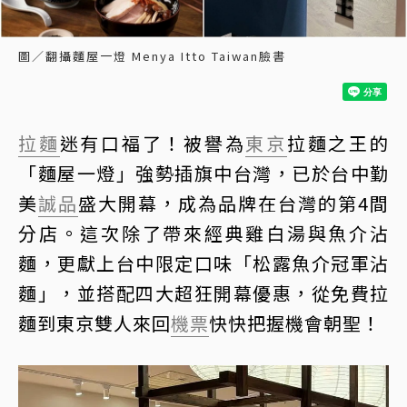
圖／翻攝麵屋一燈 Menya Itto Taiwan臉書
拉麵
迷有口福了！被譽為
東京
拉麵之王的
「麵屋一燈」強勢插旗中台灣，已於台中勤
美
誠品
盛大開幕，成為品牌在台灣的第4間
分店。這次除了帶來經典雞白湯與魚介沾
麵，更獻上台中限定口味「松露魚介冠軍沾
麵」，並搭配四大超狂開幕優惠，從免費拉
麵到東京雙人來回
機票
快快把握機會朝聖！