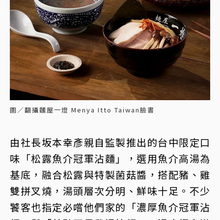
圖／翻攝麵屋一燈 Menya Itto Taiwan臉書
由社長坂本幸彥親自監製推出的台中限定口
味「松露魚介冠軍沾麵」，選用魚介高湯為
基底，融合松露與特製菌菇醬，搭配豬、雞
雙拼叉燒，湯頭層次分明、鮮味十足。不少
饕客也指定必嚐他們家的「濃厚魚介冠軍沾