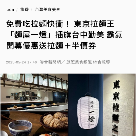
udn
旅遊
台灣美食美景
免費吃拉麵快衝！ 東京拉麵王
「麵屋一燈」插旗台中勤美 霸氣
開幕優惠送拉麵＋半價券
聯合新聞網／ 旅遊美食頻道 綜合報導
2025-05-24 17:40