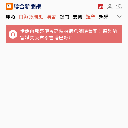
即時
白海豚颱風
演習
熱門
要聞
選舉
娛樂
運動
伊朗內部盛傳最高領袖病危隨時會死！德黑蘭
官媒突公布穆吉塔巴影片
吃海鮮麵險喪命！65歲翁敗血性休克住加護病
選對種類有利血糖控制 內分泌科醫師最常吃的
房 醫示警5隔夜菜直接丟
4種水果