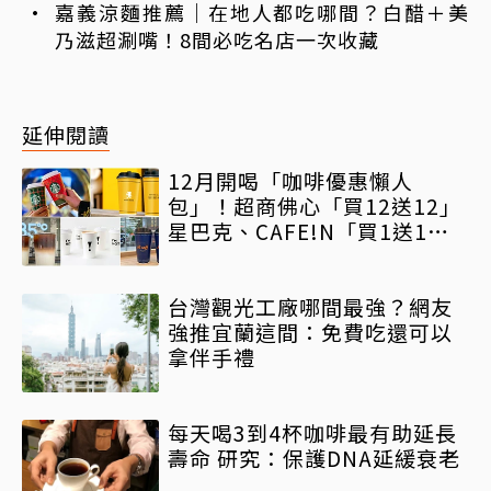
甜甜圈一次收
嘉義涼麵推薦｜在地人都吃哪間？白醋＋美
乃滋超涮嘴！8間必吃名店一次收藏
延伸閱讀
12月開喝「咖啡優惠懶人
包」！超商佛心「買12送12」
星巴克、CAFE!N「買1送1」
省荷包
台灣觀光工廠哪間最強？網友
強推宜蘭這間：免費吃還可以
拿伴手禮
每天喝3到4杯咖啡最有助延長
壽命 研究：保護DNA延緩衰老