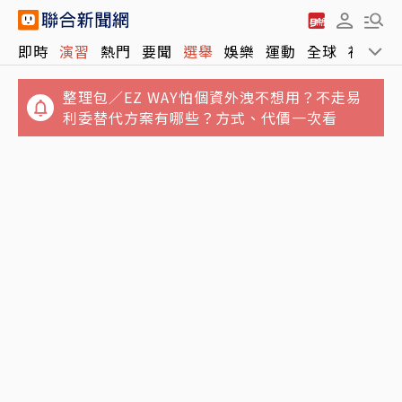
71歲姜厚任戀上小2輪女友！她曝「七世因
即時
演習
熱門
要聞
選舉
娛樂
運動
全球
社會
緣」：3歲就認定是他
整理包／EZ WAY怕個資外洩不想用？不走易
利委替代方案有哪些？方式、代價一次看
誆買BNT疫苗…律師公會前理事長狠詐慈濟10
億 豪宅藏158公斤黃金