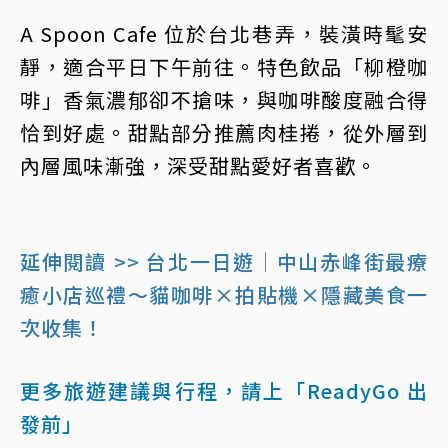
A Spoon Cafe 位於台北巷弄，裝潢時髦安
靜，適合平日下午前往。特色飲品「柳橙咖
啡」香氣濃郁卻不搶味，與咖啡酸度融合得
恰到好處。甜點部分推薦肉桂捲，從外層到
內層風味漸強，深受甜點愛好者喜歡。
延伸閱讀 >> 台北一日遊｜中山赤峰街最療
癒小店巡禮～貓咖啡×拍貼機×隱藏美食一
次收集！
更多旅遊建議與行程，請上「ReadyGo 出
發前」