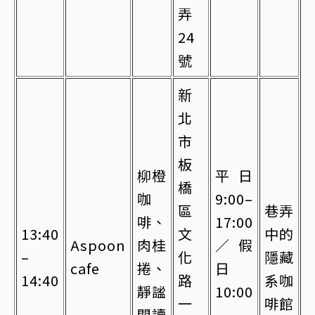
弄
24
號
新
北
市
板
柳橙
平日
橋
咖
9:00–
區
巷弄
啡、
17:00
13:40
文
中的
Aspoon
肉桂
／假
–
化
隱藏
cafe
捲、
日
14:40
路
系咖
靜謐
10:00
一
啡館
閱讀
–