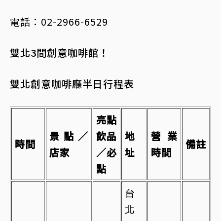
電話：02-2966-6529
雙北3間創意咖啡館！
雙北創意咖啡廳半日行程表
亮點
景點／
飲品
地
營業
時間
備註
店家
／必
址
時間
點
台
北