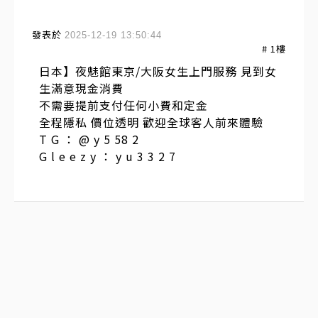
發表於
2025-12-19 13:50:44
#
1
樓
日本】夜魅館東京/大阪女生上門服務 見到女
生滿意現金消費
不需要提前支付任何小費和定金
全程隱私 價位透明 歡迎全球客人前來體驗
T G ： @ y 5 58 2
G l e e z y ： y u 3 3 2 7
訂閱