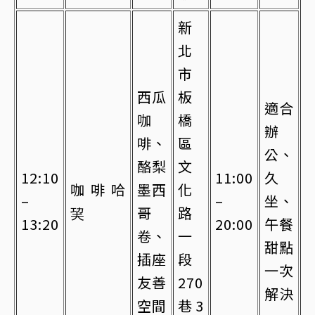
新
北
市
西瓜
板
適合
咖
橋
辦
啡、
區
公、
酪梨
文
12:10
11:00
久
咖啡哈
墨西
化
–
–
坐、
巭
哥
路
13:20
20:00
午餐
卷、
一
甜點
插座
段
一次
友善
270
解決
空間
巷3