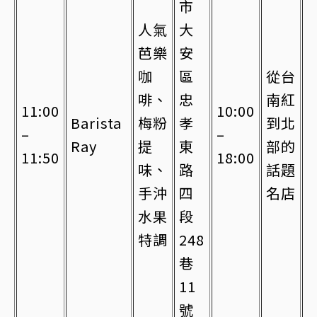
市
人氣
大
芭樂
安
咖
區
從台
啡、
忠
南紅
11:00
10:00
Barista
梅粉
孝
到北
–
–
Ray
提
東
部的
11:50
18:00
味、
路
話題
手沖
四
名店
水果
段
特調
248
巷
11
號