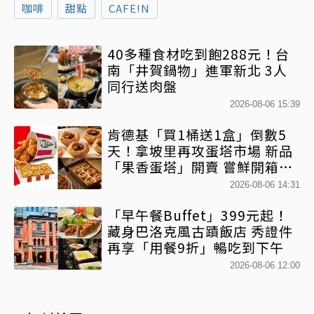
咖啡
甜點
CAFE!N
40多種食材吃到飽288元！台
南「井賀鍋物」進軍新北 3人
同行送肉盤
2026-08-06 15:39
肯德基「買1桶送1盒」倒數5
天！拿坡里再攻蛋塔市場 新品
「果香蛋塔」開賣 嘗鮮開箱現
省71元
2026-08-06 14:31
「早午餐Buffet」399元起！
藏身巴洛克風古蹟飯店 秀證件
再享「用餐9折」暢吃到下午
2026-08-06 12:00