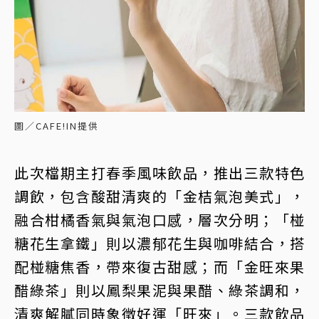
圖／CAFE!IN提供
此次檔期主打春季風味飲品，推出三款特色
調飲，包含酸甜清爽的「金桔氣泡美式」，
融合柑橘香氣與氣泡口感，層次分明；「椪
糖花生拿鐵」則以濃郁花生與咖啡結合，搭
配椪糖焦香，帶來復古甜感；而「金旺來果
醋綠茶」則以鳳梨果泥與果醋、綠茶調和，
清爽解膩同時象徵好運「旺來」。三款飲品