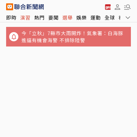
今「立秋」7縣市大雨開炸！氣象署：白海豚
即時
演習
熱門
要聞
選舉
娛樂
運動
全球
社會
進逼有機會海警 不排除陸警
誆騙慈濟10億元！女律師勾結講經師吸金⋯豪
宅藏黃金鮑魚 要信徒喝精油