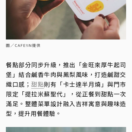
圖／CAFE!IN提供
餐點部分同步升級，推出「金旺來厚牛起司
堡」結合鹹香牛肉與鳳梨風味，打造鹹甜交
織口感；
甜點
則有「卡士達半月燒」與門市
限定「提拉米蘇聖代」，從正餐到甜點一次
滿足。整體菜單設計融入吉祥寓意與趣味造
型，提升用餐體驗。