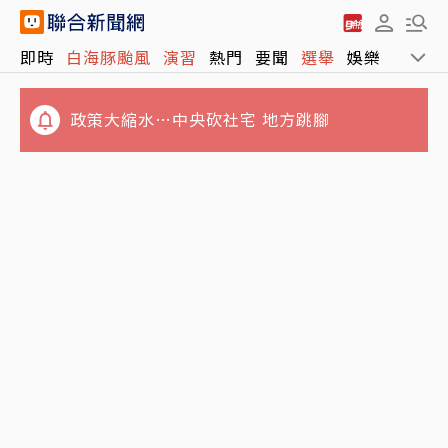
即時
白海豚颱風
演習
熱門
要聞
選舉
娛樂
運動
政策大縮水…中央砍社宅 地方跳腳
白海豚北方海面擦邊過 降雨集中竹苗