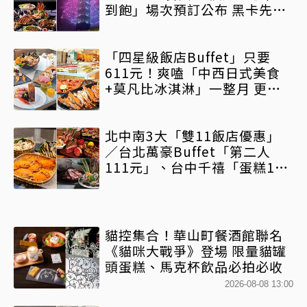
到飽」場次預訂公布 黑卡先搶
饗饗、旭集、饗 A Joy
「四星級飯店Buffet」只要
611元！爽嗑「中西日式美食
+莫凡比冰淇淋」一整月 更省
「2優惠」最低7折起
北中南3大「雙11飯店優惠」
／台北萬豪Buffet「第二人
111元」、台中千禧「蛋糕111
元」、高雄福華「兒童免費吃
到飽」
貓控集合！華山町餐酒館聯名
《貓咪大戰爭》登場 限量貓罐
頭蛋糕、馬克杯飲品必拍必收
2026-08-08 13:00