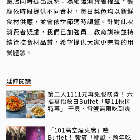
飯店同時提出說明：為維護消費者權益，餐
廳依時段提供不同食材，每日菜色均以新鮮
食材供應，並會依季節適時調整。針對此次
消費者疑慮，我們已加強員工教育訓練並持
續管控食材品質，希望提供大家更完善的用
餐體驗。
延伸閱讀
第二人1111元再免服務費！ 六
福萬怡敘日Buffet「雙11快閃
特惠」 干貝、雪蟹無限吃到爽
「101高空煙火席」嗑
Buffet！ 饗賓「耶誕、跨年吃