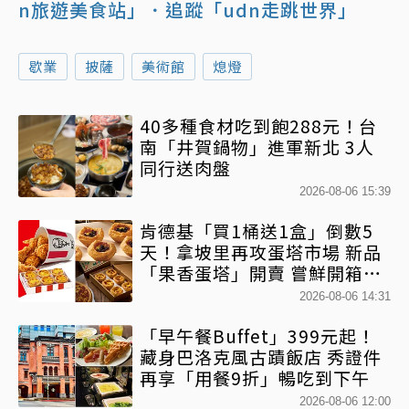
n旅遊美食站」
．追蹤「udn走跳世界」
歇業
披薩
美術館
熄燈
40多種食材吃到飽288元！台
南「井賀鍋物」進軍新北 3人
同行送肉盤
2026-08-06 15:39
肯德基「買1桶送1盒」倒數5
天！拿坡里再攻蛋塔市場 新品
「果香蛋塔」開賣 嘗鮮開箱現
省71元
2026-08-06 14:31
「早午餐Buffet」399元起！
藏身巴洛克風古蹟飯店 秀證件
再享「用餐9折」暢吃到下午
2026-08-06 12:00