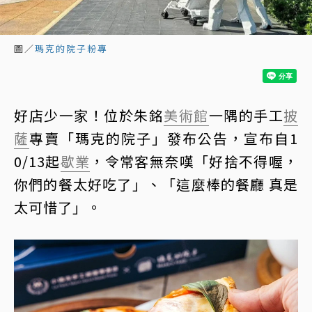
圖／
瑪克的院子粉專
好店少一家！位於朱銘
美術館
一隅的手工
披
薩
專賣「瑪克的院子」發布公告，宣布自1
0/13起
歇業
，令常客無奈嘆「好捨不得喔，
你們的餐太好吃了」、「這麼棒的餐廳 真是
太可惜了」。