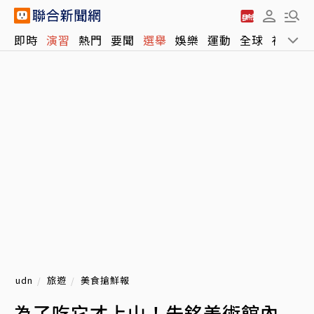
即時
演習
熱門
要聞
選舉
娛樂
運動
全球
社會
udn
旅遊
美食搶鮮報
為了吃它才上山！朱銘美術館內