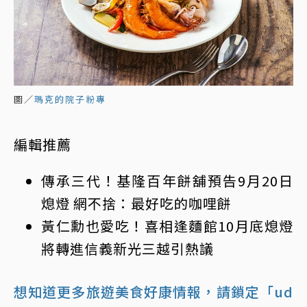
圖／
瑪克的院子粉專
編輯推薦
傳承三代！基隆百年餅舖預告9月20日
熄燈
網不捨：最好吃的咖哩餅
黃仁勳也愛吃！喜相逢麵館10月底熄燈
將轉進信義新光三越引熱議
想知道更多旅遊美食好康情報，請鎖定「ud