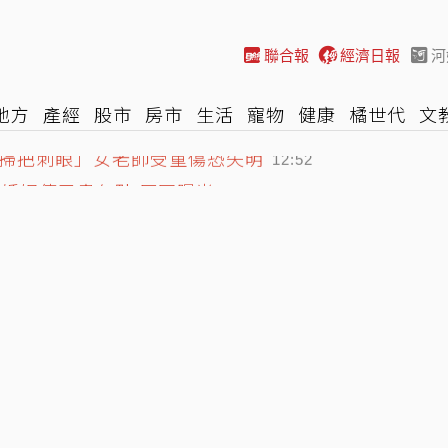
聯合報
經濟日報
河
地方
產經
股市
房市
生活
寵物
健康
橘世代
文
掃把刺眼」女老師受重傷恐失明
尚
汽車
棒球
HBL
遊戲
專題
網誌
女子漾
陽光
12:52
婚姻傳已畫句點 原因曝光
12:45
美媒辣評：只有李灝宇成功
13:23