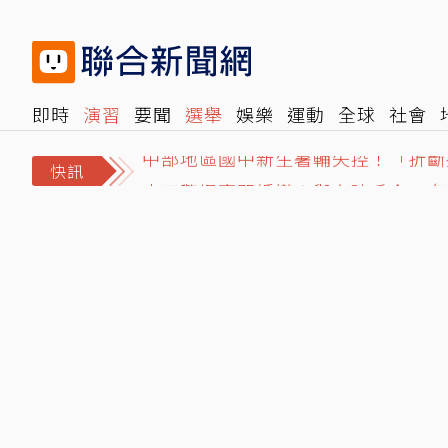
即時
演習
要聞
選舉
娛樂
運動
全球
社會
中部地區國中新生暑輔失控！「折斷
雜誌
報時光
倡議+
500輯
轉角國際
NBA
時
小刀驚爆豪門婚變！與台玻千金12年
快訊
MLB／回顧老虎總管7筆賣方交易 