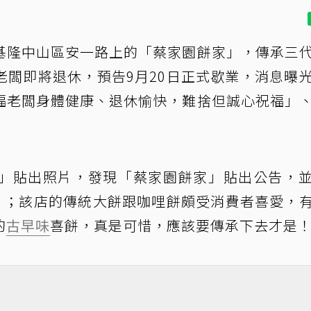
基隆中山區安一路上的「蔡家園餅家」，傳承三
老闆即將退休，預告9月20日正式歇業，消息曝
福老闆身體健康、退休愉快，難捨但誠心祝福」
」貼出照片，發現「蔡家園餅家」貼出公告，
！」；該店的傳統大餅跟咖哩餅頗受消費者喜愛，
的
古早味
喜餅，真是可惜，應該要傳承下去才是