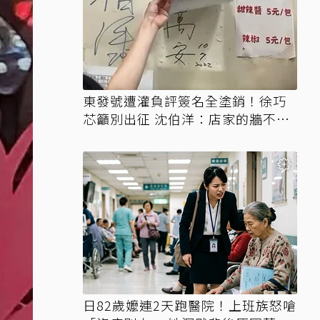
東發號遭灌負評簽名全塗銷！徐巧
芯籲別出征 沈伯洋：店家的牆不需
變戰場
日82歲嬤連2天跑醫院！上班族怒嗆