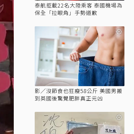
泰航拒載22名大陸乘客 泰國機場為
保全「拉眼角」手勢道歉
影／沒節食也狂瘦58公斤 美國男搬
到英國後驚覺肥胖真正元凶