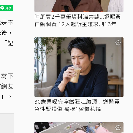
暗網買2千萬筆資料淪共諜...還曝黃
代是不
仁勳個資 12人起訴主嫌求刑13年
光後，
、「記
並寫下
有網友
！」。
30歲男喝完拿鐵狂吐腹瀉！送醫竟
急性腎損傷 醫揭1習慣惹禍