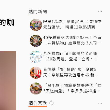
熱門新聞
的咖
限量1萬袋！萊爾富推「2026中
元普渡袋」 精選12款熱銷商品
一袋搞定
40多種食材吃到飽288元！台南
「井賀鍋物」進軍新北 3人同行
送肉盤
八色烤肉mini×葬送的芙莉蓮
「30款周邊」登場！立牌、鑰
匙圈統統有
肯德基「買1桶送1盒」倒數5
天！拿坡里再攻蛋塔市場 新品
「果香蛋塔」開賣 嘗鮮開箱現
「黑毛屋」插旗高雄夢時代「連
省71元
3天送肉盤」！樂多多送40組鐵
板燒套餐
猜你喜歡