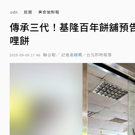
udn
旅遊
美食搶鮮報
傳承三代！基隆百年餅舖預告
哩餅
聯合報／ 記者
高婉珮
／台北即時報導
2025-09-09 17:46