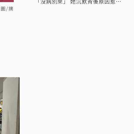
「沒病別來」 她沉默背後原因惹鼻
圖/摘
酸