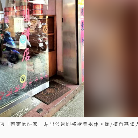
店「蔡家園餅家」貼出公告即將歇業退休。圖/摘自基隆