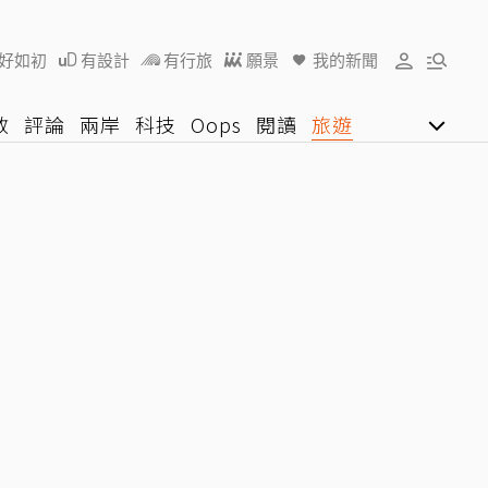
好如初
有設計
有行旅
願景
我的新聞
教
評論
兩岸
科技
Oops
閱讀
旅遊
行動
影音網
U好學