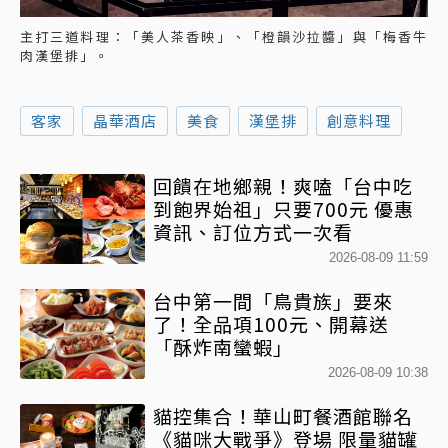
主打三道料理：「美人茶香映」、「橙韻沙拉醬」與「梅香牛
肉漢堡排」。
客家
晶華酒店
美食
漢堡排
創意料理
回饋在地鄉親！爽嗑「台中吃
到飽界始祖」只要700元 優惠
資訊、訂位方式一次看
2026-08-09 11:59
台中第一間「鳥貴族」要來
了！全品項100元、開幕送
「酥炸南蠻蝦」
2026-08-09 10:38
貓控集合！華山町餐酒館聯名
《貓咪大戰爭》登場 限量貓罐