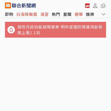
即時
白海豚颱風
演習
熱門
要聞
選舉
娛樂
運動
政院月底拍板總預算案 明年度國防預算將創新
高上看1.1兆
又有3颱共存！16號颱風琵鷺生成 最新路徑、
日職／林安可左膝疼痛西武抹消登錄 日媒感
影響出爐
嘆：好事多磨