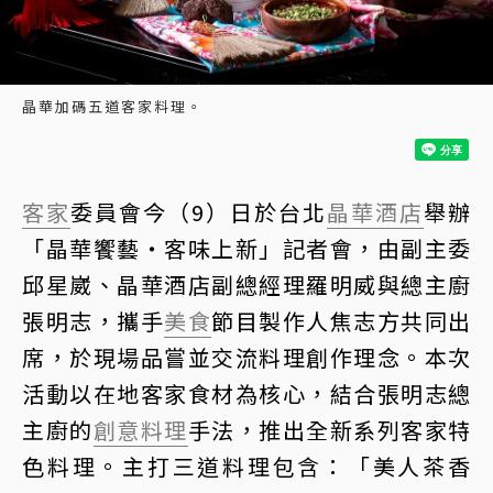
晶華加碼五道客家料理。
客家
委員會今（9）日於台北
晶華酒店
舉辦
「晶華饗藝・客味上新」記者會，由副主委
邱星崴、晶華酒店副總經理羅明威與總主廚
張明志，攜手
美食
節目製作人焦志方共同出
席，於現場品嘗並交流料理創作理念。本次
活動以在地客家食材為核心，結合張明志總
主廚的
創意料理
手法，推出全新系列客家特
色料理。主打三道料理包含：「美人茶香