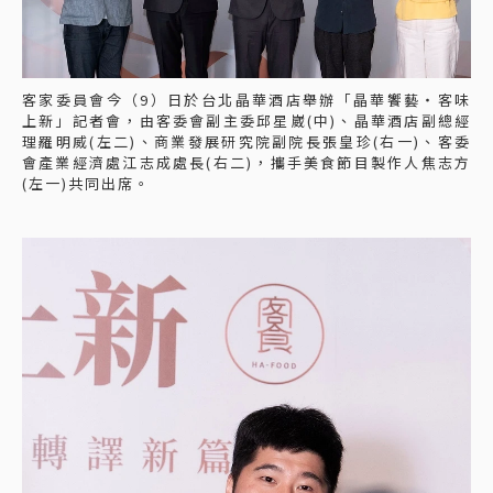
客家委員會今（9）日於台北晶華酒店舉辦「晶華饗藝・客味
上新」記者會，由客委會副主委邱星崴(中)、晶華酒店副總經
理羅明威(左二)、商業發展研究院副院長張皇珍(右一)、客委
會產業經濟處江志成處長(右二)，攜手美食節目製作人焦志方
(左一)共同出席。