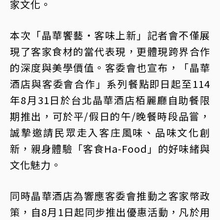
家文化。
本次「晶華饗藝・客味上新」記者會不僅展
現了客家食材的當代表現，更體現跨界合作
的深度與美學價值。客委會也宣布，「晶華
酒店與客委會合作」系列餐點即日起至114
年8月31日於台北晶華酒店栢麗廳自助餐限
期推出，可於平/假日的午/晚餐時段品嘗，
誠摯邀請民眾走入客庄風味、品味文化創
新，親身體驗「客食Ha-Food」的好味緒與
文化魅力。
同時晶華酒店為響應客委會推動之客家幣政
策，自8月1日起同步推出優惠活動，凡於用