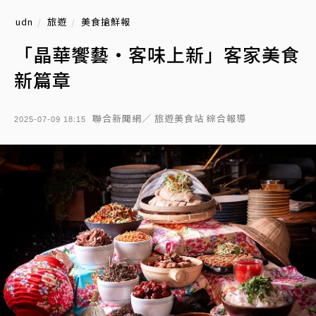
udn
旅遊
美食搶鮮報
「晶華饗藝・客味上新」客家美食
新篇章
聯合新聞網／ 旅遊美食站 綜合報導
2025-07-09 18:15