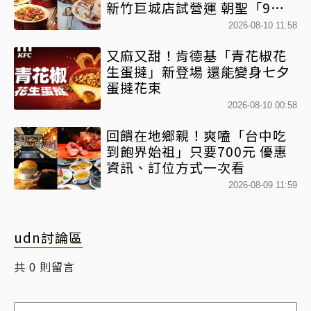
新竹巨城店試營運 朝聖「9大
餐區」免跑台北
2026-08-10 11:58
又麻又甜！肯德基「青花椒花
生蛋撻」新登場 還能變身七夕
蛋撻花束
2026-08-10 00:58
回饋在地鄉親！爽嗑「台中吃
到飽界始祖」只要700元 優惠
資訊、訂位方式一次看
2026-08-09 11:59
udn討論區
共
則留言
0