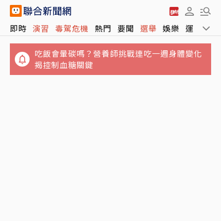
即時
演習
毒駕危機
熱門
要聞
選舉
娛樂
運動
全
吃飯會暈碳嗎？營養師挑戰連吃一週身體變化
揭控制血糖關鍵
失業勞工注意！打工收入超過最低工資 不得請
駐日內瓦處長宴米其林害錯過班機！遭爆多花
領失業給付
百萬公帑 王正旭回應了