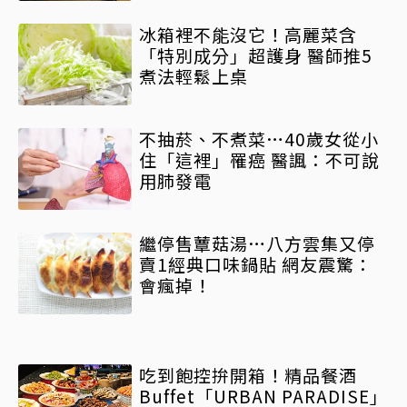
冰箱裡不能沒它！高麗菜含
「特別成分」超護身 醫師推5
煮法輕鬆上桌
不抽菸、不煮菜…40歲女從小
住「這裡」罹癌 醫諷：不可說
用肺發電
繼停售蕈菇湯…八方雲集又停
賣1經典口味鍋貼 網友震驚：
會瘋掉！
吃到飽控拚開箱！精品餐酒
Buffet「URBAN PARADISE」