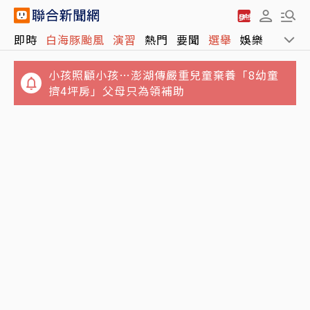
捲粿粿婚外情演藝事業停擺！王子神隱8個月
即時
白海豚颱風
演習
熱門
要聞
選舉
娛樂
運動
曬「死蔭幽谷」吐心聲
小孩照顧小孩…澎湖傳嚴重兒童棄養「8幼童
擠4坪房」父母只為領補助
白海豚颱風釀災…北市喜來登施工圍籬砸傷路
人 他奔百貨躲雨滑倒濺血