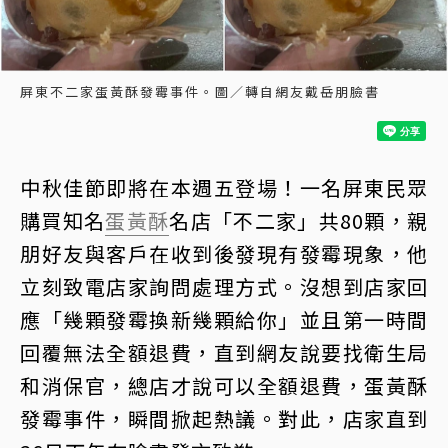
屏東不二家蛋黃酥發霉事件。圖／轉自網友戴岳朋臉書
中秋佳節即將在本週五登場！一名屏東民眾
購買知名
蛋黃酥
名店「不二家」共80顆，親
朋好友與客戶在收到後發現有發霉現象，他
立刻致電店家詢問處理方式。沒想到店家回
應「幾顆發霉換新幾顆給你」並且第一時間
回覆無法全額退費，直到網友說要找衛生局
和消保官，總店才說可以全額退費，蛋黃酥
發霉事件，瞬間掀起熱議。對此，店家直到