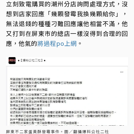
立刻致電購買的潮州分店詢問處理方式，沒
想到店家回應「幾顆發霉我換幾顆給你」，
無法退錢的種種刁難回應讓他相當不滿，他
又打到在屏東市的總店一樣沒得到合理的回
應，他氣的
將過程po上網
。
屏東不二家蛋黃酥發霉事件。圖／翻攝爆料公社二社