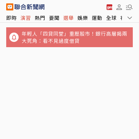
即時
演習
熱門
要聞
選舉
娛樂
運動
全球
社會
年輕人「四貸同堂」重壓股市！銀行高層揭兩
大死角：看不見過度借貸
都是台股惹的禍？兆基事件敲響2警鐘 中小企
麵線老店東發號「菜單蓋簽名」遭留一星負評
業當心
蔣萬安大氣回應