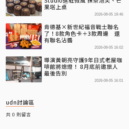
Studio進駐微風 抹茶泡芙、芒
果塔上桌
2026-08-05 19:46
肯德基×新世紀福音戰士聯名
了！8款角色卡＋3款周邊 還
有聯名沾醬
2026-08-05 16:02
導演黃朝亮守護9年日式老屋咖
啡館將熄燈！ 8月底前邀旅人
最後告別
2026-08-05 16:01
udn討論區
共
則留言
0