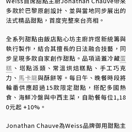
Weiss首席甜點主廚Jonathan Chauve帶來
多款於巴黎原創設計、並與當地同步展出的
法式精品甜點，首度完整來台亮相。
全系列甜點由飯店點心坊主廚許煜新統籌與
執行製作，結合其擅長的日法融合技藝，同
步呈現多款自家創作甜點。品項涵蓋冷藏
蛋
糕
、塔點派類、常溫烘焙糕點、手工巧克
力、
馬卡龍
與酥餅等。每日午、晚餐時段將
輪番供應超過15款限定甜點，搭配多國熱
食、海鮮冷盤與中西主菜，自助餐每位1,18
0元起 +10%。
Jonathan Chauve為Weiss品牌御用甜點主