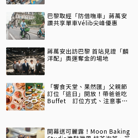
巴黎取經「防借嘸車」蔣萬安
讚共享單車Vélib尖峰優惠
蔣萬安出訪巴黎 首站見證「麟
洋配」奧運奪金的場地
「饗食天堂、果然匯」父親節
訂位「這日」開放！帶爸爸吃
Buffet 訂位方式、注意事項
一次看
開幕送可麗露！Moon Baking