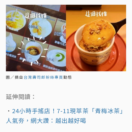
圖／摘自
台灣壽司郎粉絲專頁
動態
延伸閱讀：
．
24小時手搖店！7-11現萃茶「青梅冰茶」
人氣夯，網大讚：越出越好喝