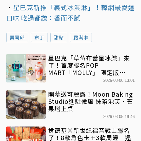
．
星巴克新推「義式冰淇淋」！韓網最愛這
口味 吃過都讚：香而不膩
壽司郎
布丁
甜點
霜淇淋
星巴克「草莓布蕾星冰樂」來
了！首度聯名POP
MART「MOLLY」 限定版
「MOLLYｘBearista小熊杯」
2026-08-06 13:01
必收藏
開幕送可麗露！Moon Baking
Studio進駐微風 抹茶泡芙、芒
果塔上桌
2026-08-05 19:46
肯德基×新世紀福音戰士聯名
了！8款角色卡＋3款周邊 還