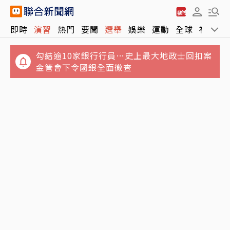
即時
演習
熱門
要聞
選舉
娛樂
運動
全球
社會
勾結逾10家銀行行員…史上最大地政士回扣案
金管會下令國銀全面徹查
詐騙慈濟10億！陳昱瑄賓利接送豪宅宴客 李世
詐慈濟10億佣金！幕後「宗教大師」李世宗住
宗卻要信徒三餐只喝精油
天空樹豪宅 遭裁定繼續羈押