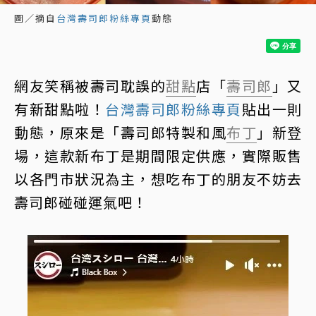
圖／摘自
台灣壽司郎粉絲專頁
動態
網友笑稱被壽司耽誤的
甜點
店「
壽司郎
」又
有新甜點啦！
台灣壽司郎粉絲專頁
貼出一則
動態，原來是「壽司郎特製和風
布丁
」新登
場，這款新布丁是期間限定供應，實際販售
以各門市狀況為主，想吃布丁的朋友不妨去
壽司郎碰碰運氣吧！