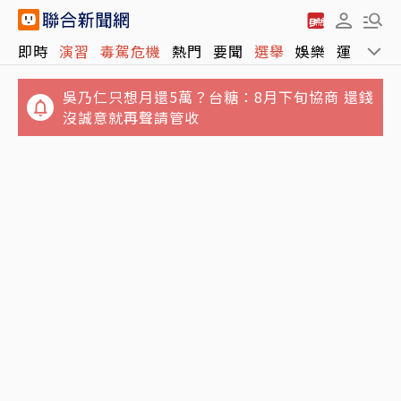
即時
演習
毒駕危機
熱門
要聞
選舉
娛樂
運動
全
吳乃仁只想月還5萬？台糖：8月下旬協商 還錢
沒誠意就再聲請管收
Sony、台積電傳擬砸1兆日圓 合資在熊本量產
自曝母親過世遺產稅4800萬！股市達人籲：父
新一代影像感測器
母提早布局避稅務陷阱