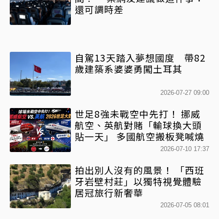
還可調時差
自駕13天踏入夢想國度 帶82
歲建築系婆婆勇闖土耳其
2026-07-27 09:00
世足8強未戰空中先打！ 挪威
航空、英航對賭「輸球換大頭
貼一天」 多國航空搬板凳喊燒
2026-07-10 17:37
拍出別人沒有的風景！ 「西班
牙岩壁村莊」以獨特視覺體驗
居冠旅行新奢華
2026-07-05 08:01