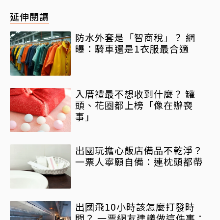
延伸閱讀
防水外套是「智商稅」？ 網
曝：騎車還是1衣服最合適
入厝禮最不想收到什麼？ 罐
頭、花圈都上榜「像在辦喪
事」
出國玩擔心飯店備品不乾淨？
一票人寧願自備：連枕頭都帶
出國飛10小時該怎麼打發時
間？ 一票網友建議做這件事：