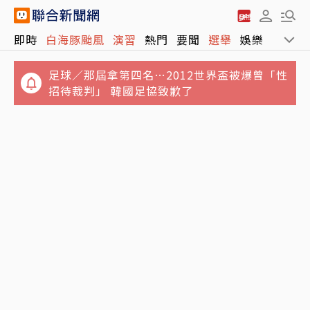
即時
白海豚颱風
演習
熱門
要聞
選舉
娛樂
運動
足球／那屆拿第四名…2012世界盃被爆曾「性
招待裁判」 韓國足協致歉了
從來不肯靠近主人…孤僻老貓「第一次主動走
林逸欣喪父後首過父親節！名醫父43年診所熄
近床邊」 原因暖哭網友
燈卸招牌 曬感人一幕