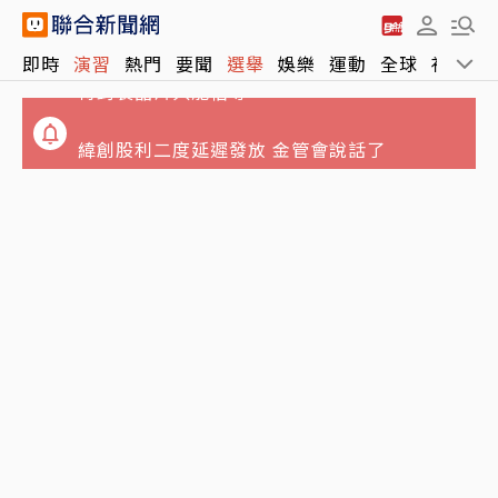
DRAM奇缺成iPhone 18瓶頸 台積電10億美元
即時
演習
熱門
要聞
選舉
娛樂
運動
全球
社會
待封裝晶片只能枯等
緯創股利二度延遲發放 金管會說話了