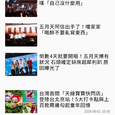
嘆「自己沒什麼用」
五月天阿信出手了！噹家家
「喝醉不要亂寫東西」
倒數4天就要開唱！五月天爆有
狀況 石頭確定缺席超犀利趴 原
因曝光了
台灣首間「天線寶寶快閃店」
登陸台北京站！5大打卡點與上
百款周邊勾起童年回憶
2026-08-01 10:58