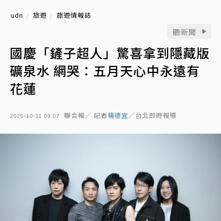
udn
旅遊
旅遊情報誌
聽新聞
國慶「鏟子超人」驚喜拿到隱藏版
礦泉水 網哭：五月天心中永遠有
花蓮
聯合報／ 記者
楊德宜
／台北即時報導
2025-10-11 09:07