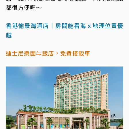
都很方便喔～
香港愉景灣酒店｜房間能看海ｘ地理位置優
越
迪士尼樂園⇋飯店，免費接駁車