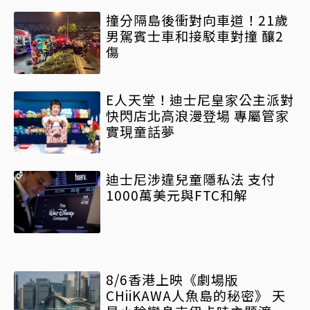
撞分隔島後衝對向車道！21歲
男駕賓士車和接駁車對撞 釀2
傷
E人天堂！迪士尼皇家公主派對
快閃店北高浪漫登場 專屬管家
實現童話夢
迪士尼涉違兒童隱私法 支付
1000萬美元與FTC和解
8/6香港上映《劇場版
CHiiKAWA人魚島的秘密》 天