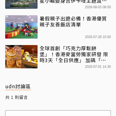
星小輪變身吉伊卡哇主題渡輪
乘風啟航
2026-08-03 08:00
暑假親子出遊必備！香港優質
親子友善飯店清單
2026-07-28 10:00
全球首創「巧克力厚鬆餅
堡」！香港麥當勞獨家研發 限
時3天「全日供應」 加碼「鴛
鴦厚鬆餅套餐」混搭港風
2026-07-01 14:30
udn討論區
共
則留言
1