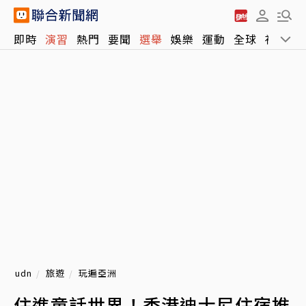
即時
演習
熱門
要聞
選舉
娛樂
運動
全球
社會
udn
旅遊
玩遍亞洲
住進童話世界！香港迪士尼住宿推