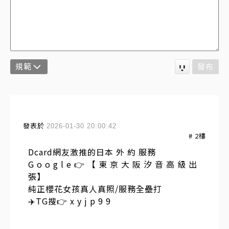
規範
發布
發表於
2026-01-30 20:00:42
#
2
樓
Dcard網友激推的日本 外 約 服務
G o o g l e 👉 【 東 京 大 阪 汐 音 高 級 出
張】
純正櫻花女孩真人真照/服務全壘打
✈️TG搜👉 x y j p 9 9