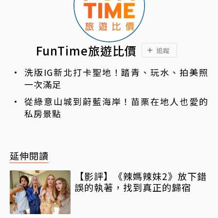
FunTime旅遊比價
追蹤
洗版IG新北打卡聖地！踏青、玩水、拍美照
一次滿足
從綠意山城到蔚藍海岸！苗栗在地人也愛的
私房景點
延伸閱讀
【影評】《辣媽辣妹2》放下錯
誤的執著，找到真正的歸宿