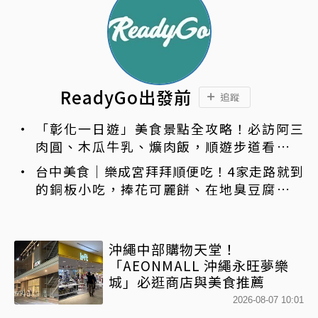
ReadyGo出發前
追蹤
「彰化一日遊」美食景點全攻略！必訪阿三
肉圓、木瓜牛乳、爌肉飯，順遊步道看夜景
一次排好
台中美食｜樂成宮拜拜順便吃！4家走路就到
的銅板小吃，捧花可麗餅、在地臭豆腐、烤
甜甜圈一次收
沖繩中部購物天堂！
「AEONMALL 沖繩永旺夢樂
城」必逛商店與美食推薦
2026-08-07 10:01