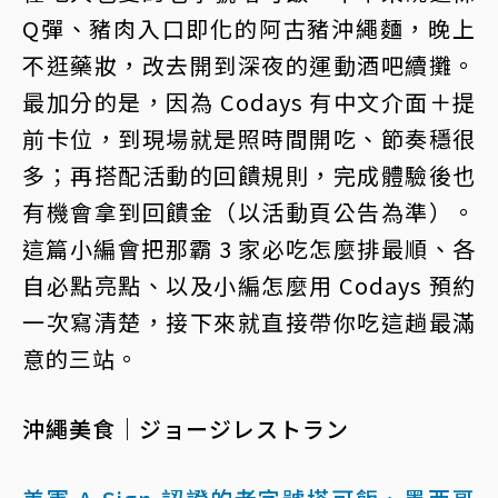
Q彈、豬肉入口即化的阿古豬沖繩麵，晚上
不逛藥妝，改去開到深夜的運動酒吧續攤。
最加分的是，因為 Codays 有中文介面＋提
前卡位，到現場就是照時間開吃、節奏穩很
多；再搭配活動的回饋規則，完成體驗後也
有機會拿到回饋金（以活動頁公告為準）。
這篇小編會把那霸 3 家必吃怎麼排最順、各
自必點亮點、以及小編怎麼用 Codays 預約
一次寫清楚，接下來就直接帶你吃這趟最滿
意的三站。
沖繩美食｜ジョージレストラン