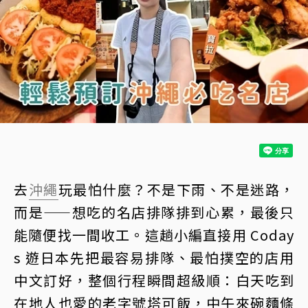
去
沖繩
玩最怕什麼？不是下雨、不是迷路，
而是——想吃的名店排隊排到心累，最後只
能隨便找一間收工。這趟小編直接用 Coday
s 遊日本先把最容易排隊、最怕撲空的店用
中文訂好，整個行程瞬間超級順：白天吃到
在地人也愛的老字號塔可飯，中午來碗麵條