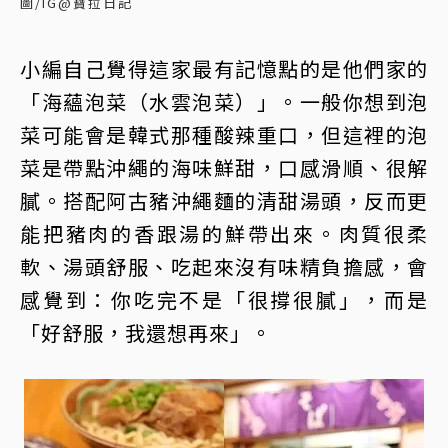
圖/IG@寶拉日記
小編自己覺得這家最有記憶點的是他們家的
「海蘊泡菜（水雲泡菜）」。一般你想到泡
菜可能會是韓式那種酸辣重口，但這裡的泡
菜是帶點沖繩的海味鮮甜，口感滑順、很解
膩。搭配阿古豬沖繩麵的清甜湯頭，反而更
能把豬肉的香跟湯的鮮帶出來。肉質很柔
軟、湯頭舒服、吃起來沒有味精負擔感，會
感覺到：你吃完不是「很撐很膩」，而是
「好舒服，我還想再來」。