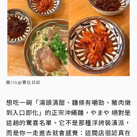
圖/IG@寶拉日記
想吃一碗「湯頭清甜、麵條有嚼勁、豬肉燉
到入口即化」的正宗沖繩麵，やまや 絕對是
這趟的驚喜名單。它不是那種浮誇裝潢派，
而是你一走進去就會感覺：這間店很認真在