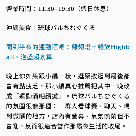
營業時間：11:30–19:30（週日休息）
沖繩美食｜琉球バルちむぐくる
開到半夜的運動酒吧：雞翅塔＋暢飲Highb
all、泡盛超划算
晚上你如果跟小編一樣，逛藥妝逛到最後都
會有點疲乏，那小編真心推薦把其中一晚改
成「運動酒吧續攤」。琉球バルちむぐくる
的氛圍很像那種：一群人看球賽、聊天、喝
到微醺的地方，店內有螢幕、氣氛熱鬧但不
會亂，反而很適合當作那霸夜生活的收尾。