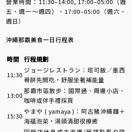
營業時間：11:30–14:00, 17:00–05:00（週
五、週一～週四）、17:00–05:00（週六、
週日）
沖繩那霸美食一日行程表
時間
行程規劃
ジョージレストラン：塔可飯／墨西
11:30
哥餅先開吃，舒服坐著補能量
那霸市區散步：國際通、周邊小店、
13:00
咖啡或伴手禮採買
やまや ( yamaya )：阿古豬沖繩麵＋
15:30
海蘊泡菜，湯頭清甜很療癒
回飯店休息或去海邊/展望點看夕陽