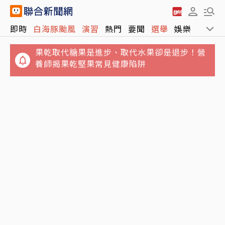
果乾取代糖果是進步、取代水果卻是退步！營
即時
白海豚颱風
演習
熱門
要聞
選舉
娛樂
運動
養師揭果乾堅果常見健康陷阱
吃海鮮麵險喪命！65歲翁敗血性休克住加護病
房 醫示警5隔夜菜直接丟
鬼月5大飲食禁忌…別吃生魚片、不要含冰塊
「後果很恐怖」