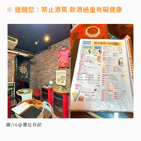
※ 提醒您：禁止酒駕 飲酒過量有礙健康
圖/IG@寶拉日記