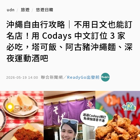
udn
旅遊
悠遊日韓
沖繩自由行攻略｜不用日文也能訂
名店！用 Codays 中文訂位 3 家
必吃，塔可飯、阿古豬沖繩麵、深
夜運動酒吧
聯合新聞網／
ReadyGo出發前
2026-05-19 14:00