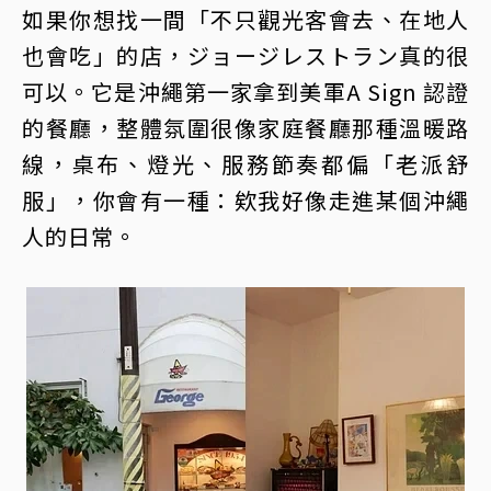
如果你想找一間「不只觀光客會去、在地人
也會吃」的店，ジョージレストラン真的很
可以。它是沖繩第一家拿到美軍A Sign 認證
的餐廳，整體氛圍很像家庭餐廳那種溫暖路
線，桌布、燈光、服務節奏都偏「老派舒
服」，你會有一種：欸我好像走進某個沖繩
人的日常。