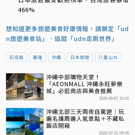
466%
想知道更多旅遊美食好康情報，請鎖定「ud
n旅遊美食站」
．追蹤「udn走跳世界」
石垣島
基隆
沖繩
日本旅遊
八重山丸
沖繩中部購物天堂！
「AEONMALL 沖繩永旺夢樂
城」必逛商店與美食推薦
2026-08-07 10:01
沖繩北部三天兩夜自駕遊｜玩
遍名護周邊人氣景點＋不藏私
飯店開箱
2026-07-31 09:00