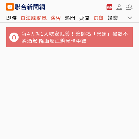
即時
白海豚颱風
演習
熱門
要聞
選舉
娛樂
運動
每4人就1人吃安眠藥！藥師揭「藥駕」黑數不
輸酒駕 降血壓血糖藥也中鏢