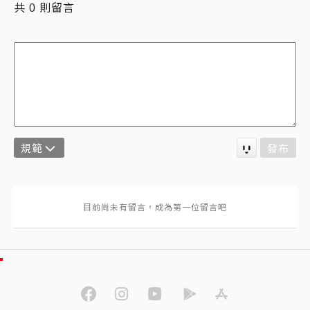
共
則留言
0
規範
發布