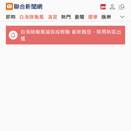
即時
白海豚颱風
演習
熱門
要聞
選舉
娛樂
運動
白海豚颱風減弱成輕颱 最新路徑、降雨熱區出
爐
4坪屋髒亂慘不忍睹！澎湖8童遭棄養 6童健康
飛機餐出事了？南航疑提供「黑棗汁」潤腸 全
狀況曝光
機乘客瘋搶廁所