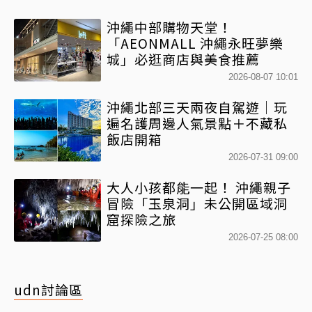
沖繩中部購物天堂！
「AEONMALL 沖繩永旺夢樂
城」必逛商店與美食推薦
2026-08-07 10:01
沖繩北部三天兩夜自駕遊｜玩
遍名護周邊人氣景點＋不藏私
飯店開箱
2026-07-31 09:00
大人小孩都能一起！ 沖繩親子
冒險「玉泉洞」未公開區域洞
窟探險之旅
2026-07-25 08:00
udn討論區