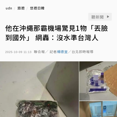
udn
旅遊
悠遊日韓
聽新聞
他在沖繩那霸機場驚見1物「丟臉
到國外」 網轟：沒水準台灣人
聯合報／ 記者
楊德宜
／台北即時報導
2025-10-09 11:13