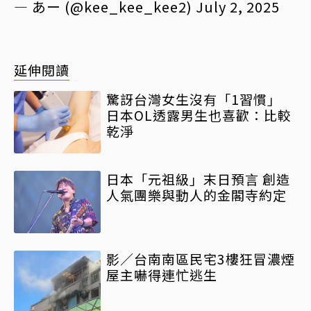
— あー (@kee_kee_kee2)
July 2, 2025
延伸閱讀
驚訝台灣女生沒有「1習慣」
日本OL透露男生也喜歡：比較
乾淨
日本「元祖級」末日預言 創造
人氣團樂與動人的金閣寺約定
影／台南南區民宅3樓狂冒濃煙
屋主嚇得連忙逃生