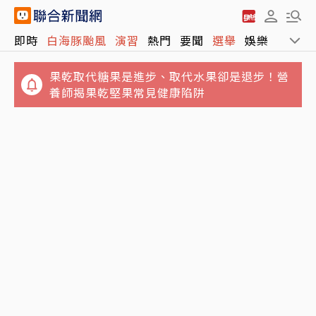
即時
白海豚颱風
演習
熱門
要聞
選舉
娛樂
運動
果乾取代糖果是進步、取代水果卻是退步！營
養師揭果乾堅果常見健康陷阱
吃海鮮麵險喪命！65歲翁敗血性休克住加護病
鬼月5大飲食禁忌…別吃生魚片、不要含冰塊
房 醫示警5隔夜菜直接丟
「後果很恐怖」