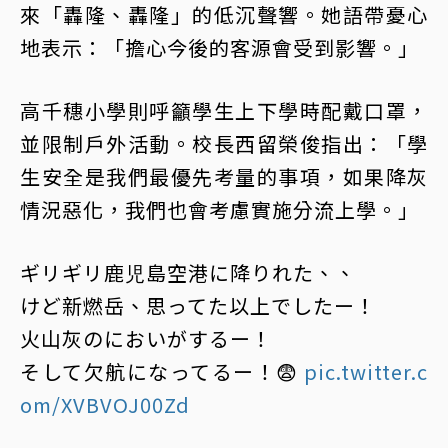
來「轟隆、轟隆」的低沉聲響。她語帶憂心
地表示：「擔心今後的客源會受到影響。」
高千穗小學則呼籲學生上下學時配戴口罩，
並限制戶外活動。校長西留榮俊指出：「學
生安全是我們最優先考量的事項，如果降灰
情況惡化，我們也會考慮實施分流上學。」
ギリギリ鹿児島空港に降りれた、、
けど新燃岳、思ってた以上でしたー！
火山灰のにおいがするー！
そして欠航になってるー！😨
pic.twitter.c
om/XVBVOJ00Zd