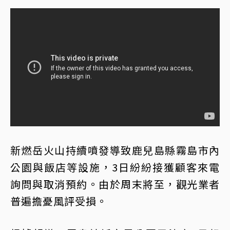
新燃岳火山持續噴發導致鹿兒島縣霧島市內
公園與飯店等設施，3日紛紛接獲顧客來電
詢問與取消預約。由於周末將至，觀光業者
普遍擔憂風評受損。