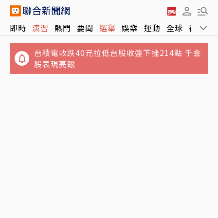
即時
演習
熱門
要聞
選舉
娛樂
運動
全球
社會
台積電收跌40元拉低台股收盤下挫214點 千金
股表現亮眼
盧秀燕挑戰2028「不會讓大家失望」？鄭照新
苗栗26歲男失蹤16天…機車栽農地、草叢內尋
唱耶誕歌：時間到就知答案
獲腐屍