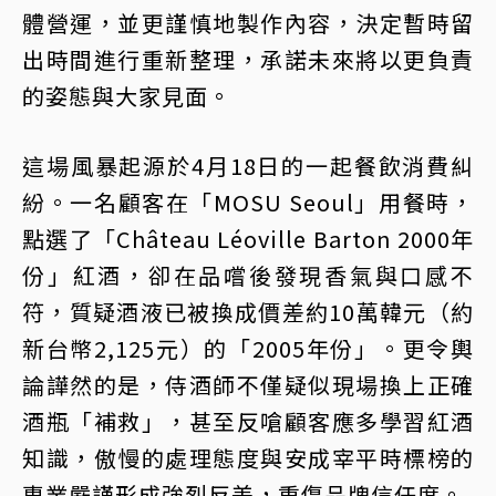
體營運，並更謹慎地製作內容，決定暫時留
出時間進行重新整理，承諾未來將以更負責
的姿態與大家見面。
這場風暴起源於4月18日的一起餐飲消費糾
紛。一名顧客在「MOSU Seoul」用餐時，
點選了「Château Léoville Barton 2000年
份」紅酒，卻在品嚐後發現香氣與口感不
符，質疑酒液已被換成價差約10萬韓元（約
新台幣2,125元）的「2005年份」。更令輿
論譁然的是，侍酒師不僅疑似現場換上正確
酒瓶「補救」，甚至反嗆顧客應多學習紅酒
知識，傲慢的處理態度與安成宰平時標榜的
專業嚴謹形成強烈反差，重傷品牌信任度。