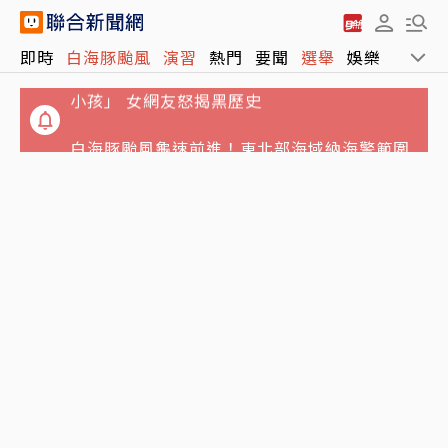
獨／姜厚任小24歲女友遭爆「當小三還有老公
即時
白海豚颱風
演習
熱門
要聞
選舉
娛樂
運動
小孩」 女網友怒揭黑歷史
白海豚颱風龜速前進！東北部海域納海警範圍
周末兩天降雨最明顯
報喜！非農低於預期 台指期夜盤大漲近千點、
站回45K