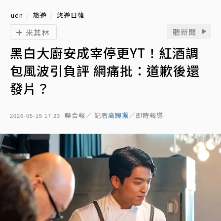
udn
旅遊
悠遊日韓
聽新聞
米其林
黑白大廚安成宰停更YT！紅酒調
包風波引負評 網痛批：道歉後還
發片？
聯合報／ 記者
高婉珮
／即時報導
2026-05-15 17:23