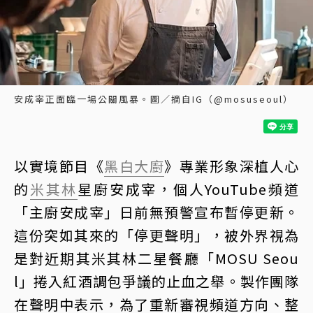
安成宰正面臨一場公關風暴。圖／摘自IG（@mosuseoul）
以實境節目《
黑白大廚
》專業形象深植人心
的
米其林
星廚安成宰，個人YouTube頻道
「主廚安成宰」日前無預警宣布暫停更新。
這份突如其來的「停更聲明」，被外界視為
是對近期其米其林二星餐廳「MOSU Seou
l」捲入紅酒調包爭議的止血之舉。製作團隊
在聲明中表示，為了重新審視頻道方向、整