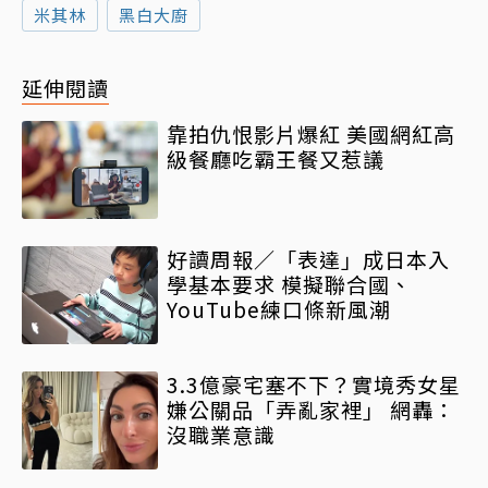
米其林
黑白大廚
延伸閱讀
靠拍仇恨影片爆紅 美國網紅高
級餐廳吃霸王餐又惹議
好讀周報／「表達」成日本入
學基本要求 模擬聯合國、
YouTube練口條新風潮
3.3億豪宅塞不下？實境秀女星
嫌公關品「弄亂家裡」 網轟：
沒職業意識