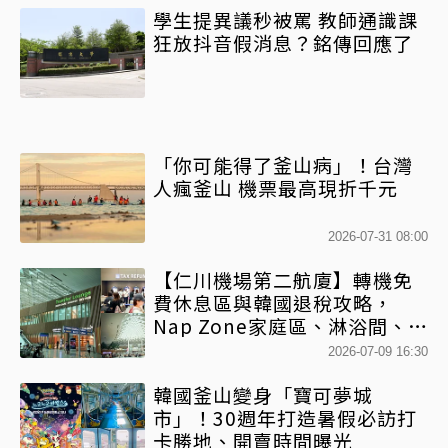
學生提異議秒被罵 教師通識課
狂放抖音假消息？銘傳回應了
「你可能得了釜山病」！台灣
人瘋釜山 機票最高現折千元
2026-07-31 08:00
【仁川機場第二航廈】轉機免
費休息區與韓國退稅攻略，
Nap Zone家庭區、淋浴間、美
食街整理
2026-07-09 16:30
韓國釜山變身「寶可夢城
市」！30週年打造暑假必訪打
卡勝地、開賣時間曝光