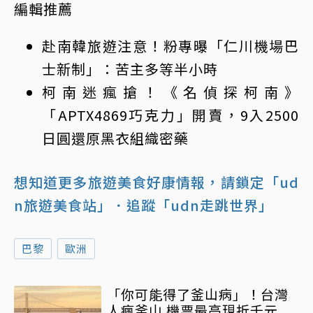
編輯推薦
赴南韓旅遊注意！粉專曝「仁川機場巴
士新制」：苦主多等半小時
柯南迷瘋搶！《名偵探柯南》
「APTX4869巧克力」開賣，9入2500
日圓還原黑衣組織密藥
想知道更多旅遊美食好康情報，請鎖定「ud
n旅遊美食站」
．追蹤「udn走跳世界」
巴黎
歐洲
「你可能得了釜山病」！台灣
人瘋釜山 機票最高現折千元