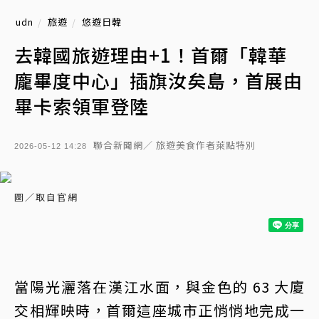
udn
旅遊
悠遊日韓
去韓國旅遊理由+1！首爾「韓華
龐畢度中心」插旗汝矣島，首展由
畢卡索領軍登陸
聯合新聞網／ 旅遊美食作者萊點特別
2026-05-12 14:28
圖／取自官網
當陽光灑落在漢江水面，與金色的 63 大廈
交相輝映時，首爾這座城市正悄悄地完成一