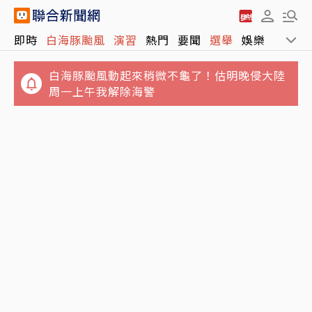
即時
白海豚颱風
演習
熱門
要聞
選舉
娛樂
運動
白海豚颱風動起來稍微不龜了！估明晚侵大陸
周一上午我解除海警
垃圾堆積如山！澎湖8童遭棄養4坪屋內慘況曝
晚餐準備太慢…25歲人妻遭小叔用斧頭斬首 頭
光 縣府大動作訪視吃閉門羹
顱懸掛屋外榕樹