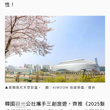
性！
▲首爾高尺天空巨蛋。 圖：KIWOOM 培證英雄／提供
韓國
觀光
公社攜手三創旅遊，齊推《2025髮