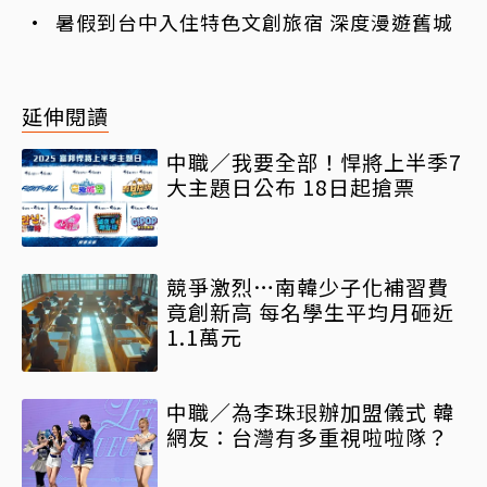
暑假到台中入住特色文創旅宿 深度漫遊舊城
延伸閱讀
中職／我要全部！悍將上半季7
大主題日公布 18日起搶票
競爭激烈…南韓少子化補習費
竟創新高 每名學生平均月砸近
1.1萬元
中職／為李珠珢辦加盟儀式 韓
網友：台灣有多重視啦啦隊？