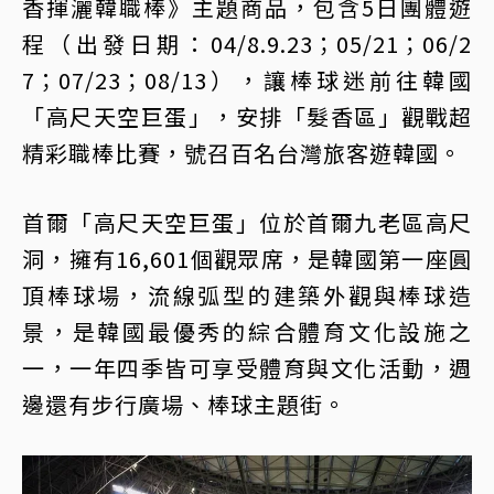
香揮灑韓職棒》主題商品，包含5日團體遊
程（出發日期：04/8.9.23；05/21；06/2
7；07/23；08/13），讓棒球迷前往韓國
「高尺天空巨蛋」，安排「髮香區」觀戰超
精彩職棒比賽，號召百名台灣旅客遊韓國。
首爾「高尺天空巨蛋」位於首爾九老區高尺
洞，擁有16,601個觀眾席，是韓國第一座圓
頂棒球場，流線弧型的建築外觀與棒球造
景，是韓國最優秀的綜合體育文化設施之
一，一年四季皆可享受體育與文化活動，週
邊還有步行廣場、棒球主題街。