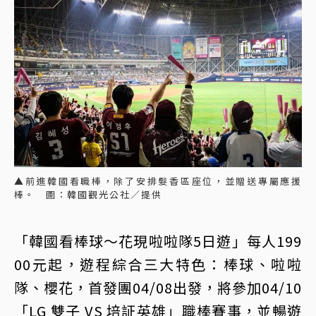
▲前進韓國看職棒，除了安排髮香區座位，並贈送專屬應援
棒。 圖：韓國觀光公社／提供
「韓國看棒球～花現啦啦隊5日遊」每人199
00元起，遊程綜合三大特色：棒球、啦啦
隊、櫻花，首發團04/08出發，將參加04/10
「LG 雙子 VS 培証英雄」職棒賽事，並暢遊