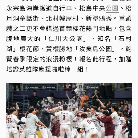
永宗島海岸鐵道自行車、松島中央
公園
、松
月洞童話街、北村韓屋村、新塗鴉秀。重頭
戲之二更不會錯過首爾櫻花熱門地點，包含
腹地廣大的「仁川大公園」、知名「石村
湖」櫻花節、賞櫻勝地「汝矣島公園」，飽
覽春季限定的浪漫粉櫻！報名此行程，加贈
培證英雄隊應援啦啦棒一組！