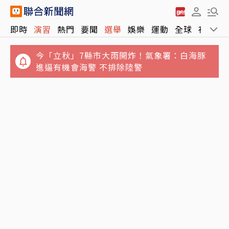
即時
演習
熱門
要聞
選舉
娛樂
運動
全球
社會
今「立秋」7縣市大雨開炸！氣象署：白海豚
進逼有機會海警 不排除陸警
誆騙慈濟10億元！女律師勾結講經師吸金⋯豪
宅藏黃金鮑魚 要信徒喝精油