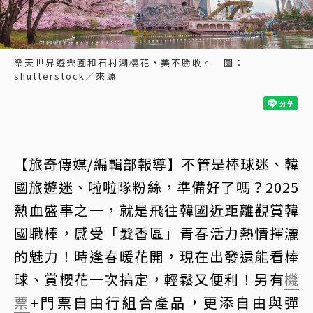
樂天世界遊樂園和石村湖櫻花，美不勝收。 圖：
shutterstock／來源
【旅奇傳媒/編輯部報導】不管是棒球迷、韓
國旅遊迷、啦啦隊粉絲，準備好了嗎？2025
熱血盛事之一，就是飛往韓國近距離觀賞韓
國職棒，感受「髮香區」青春活力熱情揮灑
的魅力！時逢春暖花開，現在出發還能看棒
球、賞櫻花一次搞定，輕鬆又便利！另有
機
票
+門票自由行組合產品，更添自由與彈