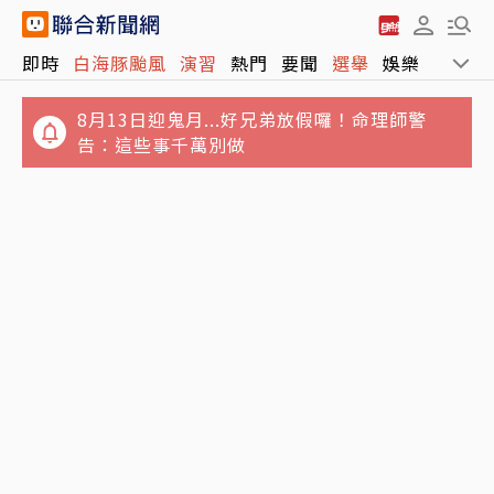
即時
白海豚颱風
演習
熱門
要聞
選舉
娛樂
運動
8月13日迎鬼月...好兄弟放假囉！命理師警
告：這些事千萬別做
五月天冠佑20愛女遭AI合成不雅影像 小玫瑰劉
iPhone查航班免開網頁！教你2隱藏功能 輸入
芯妤親回擊：已截圖存證
航班號秒看起降時間