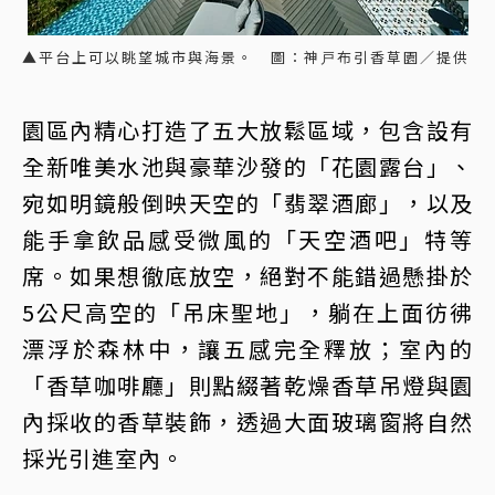
▲平台上可以眺望城市與海景。 圖：神戸布引香草園／提供
園區內精心打造了五大放鬆區域，包含設有
全新唯美水池與豪華沙發的「花園露台」、
宛如明鏡般倒映天空的「翡翠酒廊」，以及
能手拿飲品感受微風的「天空酒吧」特等
席。如果想徹底放空，絕對不能錯過懸掛於
5公尺高空的「吊床聖地」，躺在上面彷彿
漂浮於森林中，讓五感完全釋放；室內的
「香草咖啡廳」則點綴著乾燥香草吊燈與園
內採收的香草裝飾，透過大面玻璃窗將自然
採光引進室內。