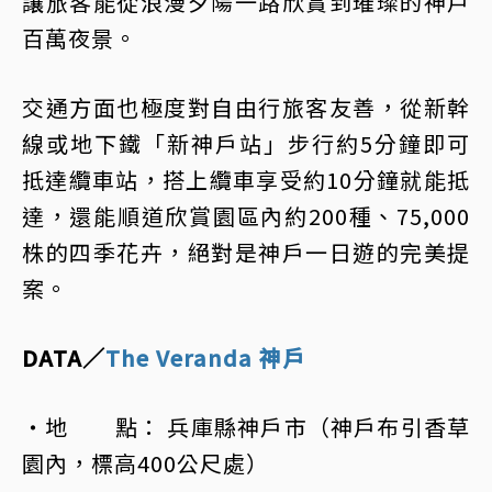
讓旅客能從浪漫夕陽一路欣賞到璀璨的神戶
百萬夜景。
交通方面也極度對自由行旅客友善，從新幹
線或地下鐵「新神戶站」步行約5分鐘即可
抵達纜車站，搭上纜車享受約10分鐘就能抵
達，還能順道欣賞園區內約200種、75,000
株的四季花卉，絕對是神戶一日遊的完美提
案。
DATA／
The Veranda 神戶
・地 點： 兵庫縣神戶市（神戶布引香草
園內，標高400公尺處）