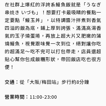
在社群上爆紅的浮誇系鰻魚飯就是「うなぎ
串焼き いづも」！想要打卡最吸睛的餐點一
定要點「鰻玉丼」，以特調醬汁拌煮到香氣
四溢的飯為底，鋪上厚到誇張、滿滿高湯香
氣的玉子燒蛋捲，再放上超大片又肥嫩的蒲
燒鰻魚，視覺跟味覺一次到位，絕對讓你吃
的超滿足～吃不完可以打包帶走，店員還超
貼心幫你包成飯糰形狀，帶回飯店吃也很方
便！
交通：
從「大阪/梅田站」步行約8分鐘
營業時間：
11:00-23:00