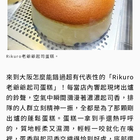
Rikuro老爺爺起司蛋糕。
來到大阪怎麼能錯過超有代表性的「Rikuro
老爺爺起司蛋糕」！每當店內響起現烤出爐
的鈴聲，空氣中瞬間瀰漫著濃濃起司香，排
隊的人群立刻精神一振，全都是為了那顆剛
出爐的蓬鬆蛋糕。蛋糕一拿到手還熱呼呼
的，質地輕柔又濕潤，輕輕一咬就化在嘴
裡，蛋香與起司香交織得恰到好處，底部還