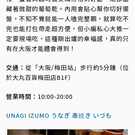
藏著微甜的葡萄乾。內用會貼心幫你切好擺
盤，不知不覺就能一人嗑完整顆，就算吃不
完也能打包帶走超方便，但小編私心大推一
定要現場吃，這種剛出爐的幸福感，真的只
有在大阪才能體會得到！
交通：
從「大阪/梅田站」步行約5分鐘（位
於大丸百貨梅田店B1F）
營業時間：
10:00-20:00
UNAGI IZUMO うなぎ 串焼き いづも