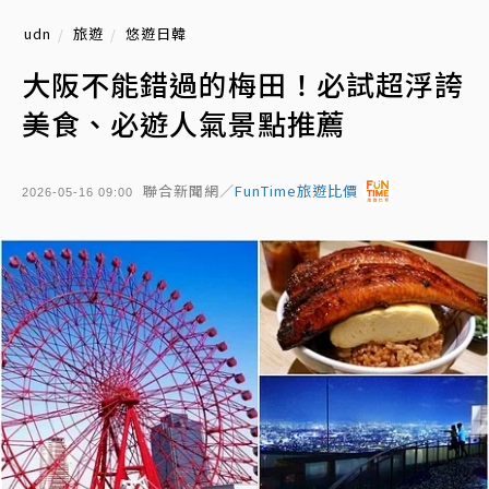
udn
旅遊
悠遊日韓
大阪不能錯過的梅田！必試超浮誇
美食、必遊人氣景點推薦
聯合新聞網／
FunTime旅遊比價
2026-05-16 09:00