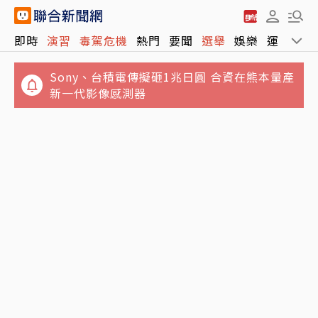
Sony、台積電傳擬砸1兆日圓 合資在熊本量產
即時
演習
毒駕危機
熱門
要聞
選舉
娛樂
運動
全
新一代影像感測器
吳乃仁只想月還5萬？台糖：8月下旬協商 還錢
沒誠意就再聲請管收
才入托2天…3月嬰午睡後失去生命跡象搶救不
治 托嬰中心涉照顧疏失