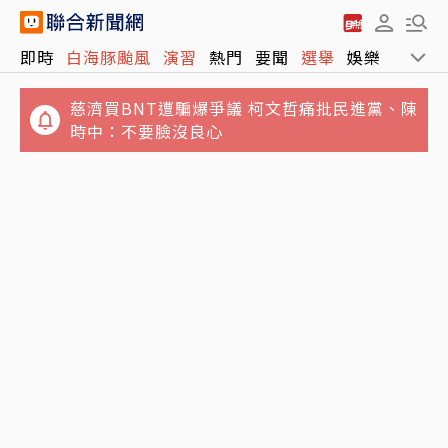
即時
白海豚颱風
演習
熱門
要聞
選舉
娛樂
運動
慈濟買BNT遭騙爆爭議 柯文哲痛批民進黨、陳
時中：不要臉沒良心
白海豚颱風進逼 淡水出現龍捲風？氣象署解釋
國際油價回穩！中油油價連2凍 照顧國內民
了
生、平穩物價