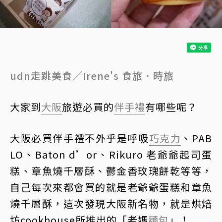
udn走跳美食／Irene's 食旅．時旅
大家到
大阪
旅遊必買的
伴手禮
有哪些呢？
大阪必買伴手禮不外乎是呼吸
巧克力
、PAB
LO、Baton d’or、Rikuro 老爺爺起司蛋
糕、章魚燒千層酥、鬱金香玫瑰餅乾等等，
自己每次來都會買的就是老爺爺蛋糕和章魚
燒千層酥，這次發現大阪新名物，就是烘焙
坊cookhouse所推出的「老媽
麵包
」！