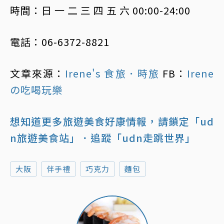
時間：日 一 二 三 四 五 六 00:00-24:00
電話：06-6372-8821
文章來源：
Irene's 食旅．時旅
FB：
Irene
の吃喝玩樂
想知道更多旅遊美食好康情報，請鎖定「ud
n旅遊美食站」
．追蹤「udn走跳世界」
大阪
伴手禮
巧克力
麵包