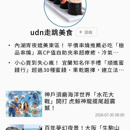
udn走跳美食
追蹤
內湖宵夜媲美東區！ 平價串燒推薦必吃「極
品串燒」高CP值自助夾串超療癒、冷氣強還
不限時內用
小心買到失心瘋！ 宜蘭知名伴手禮「順進蜜
餞行」超過30種蜜餞、果乾選擇，連立法院
都團購
神戶須磨海洋世界「水花大
戰」開打 虎鯨神龍擺尾超震
撼！
2026-07-30 08:00
百年夢幻夜景！大阪「生駒山