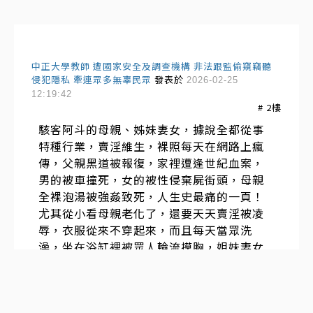
中正大學教師 遭國家安全及調查機構 非法跟監偷窺竊聽
侵犯隱私 牽連眾多無辜民眾
發表於
2026-02-25
12:19:42
#
2
樓
駭客阿斗的母親、姊妹妻女，據說全都從事
特種行業，賣淫維生，裸照每天在網路上瘋
傳，父親黑道被報復，家裡遭逢世紀血案，
男的被車撞死，女的被性侵棄屍街頭，母親
全裸泡湯被強姦致死，人生史最痛的一頁！
尤其從小看母親老化了，還要天天賣淫被凌
辱，衣服從來不穿起來，而且每天當眾洗
澡，坐在浴缸裡被眾人輪流摸胸，姐妹妻女
都袒胸露乳拍色情片，超痛苦！從小跟著母
親在私娼寮，家貧被賣給ㄐ一構在裡面臥
底，經常被凌虐，根據公布的照片全身上下