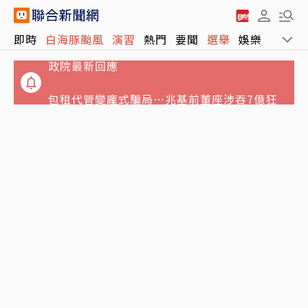
中聯致癌油案延燒傳衛福部長石崇良已請辭 行
即時
白海豚颱風
演習
熱門
要聞
選舉
娛樂
運動
政院最新回應
包租代管變龐式騙局…兆基前董座涉吞7億狂
買愛馬仕 李建成送北檢畫面曝光
郭書瑤認了「有金主」 街頭解放側胸曲線全見
客