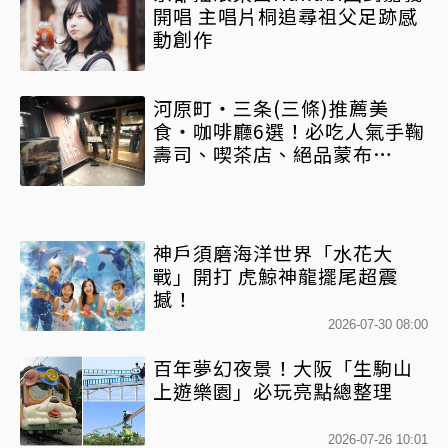
開唱 主唱片桐追尋祖父足跡感
動創作
河原町・三条(三條)推薦美
食・咖啡廳6選！必吃人氣手鞠
壽司、喫茶店、絕品蒙布
朗……(下)
神戶須磨海洋世界「水花大
戰」開打 虎鯨神龍擺尾超震
撼！
2026-07-30 08:00
百年夢幻夜景！大阪「生駒山
上遊樂園」必玩亮點總整理
2026-07-26 10:01