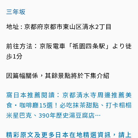
三年坂
地址 : 京都府京都市東山区清水2丁目
前往方法：京阪電車「祇園四条駅」より徒
歩1分
因篇幅關係，其餘景點將於下集介紹
窩日本推薦閱讀：
京都清水寺周邊推薦美
食・咖啡廳15選！必吃抹茶甜點、打卡榻榻
米星巴克、390年歷史湯豆腐店…
精彩原文及更多日本在地精選資訊，請上