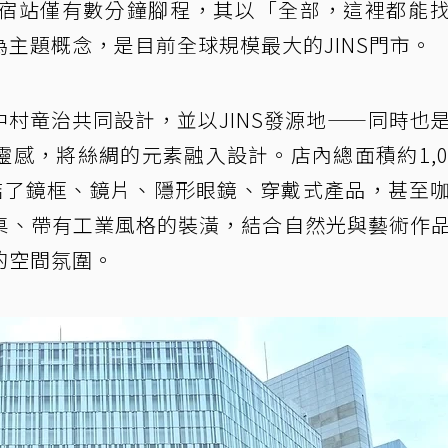
宿站僅有數分鐘腳程，其以「全部，這裡都能
主題概念，是目前全球規模最大的JINS門市。
村竜治共同設計，並以JINS發源地——同時也
感，將絲綢的元素融入設計。店內總面積約1,0
結了鏡框、鏡片、隱形眼鏡、穿戴式產品，甚至
桌、帶有工業風格的裝潢，結合自然光與藝術作
的空間氛圍。