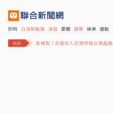
即時
白海豚颱風
演習
要聞
選舉
娛樂
運動
閱讀
旅遊
雜誌
報時光
倡議+
500輯
轉角國
能複製？各國投入巨資移植台灣晶圓
快訊