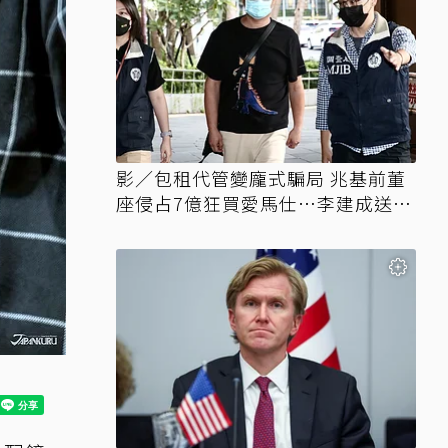
影／包租代管變龐式騙局 兆基前董
座侵占7億狂買愛馬仕…李建成送北
檢