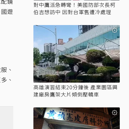
成配鏡
對中鷹派急轉彎！美國防部次長柯
外國遊
伯吉想訪中 因對台軍售遭冷處理
衣服、
更多、
高雄演習結束20分鐘後 產業園區興
建廠房鷹架大片傾倒壓轎車