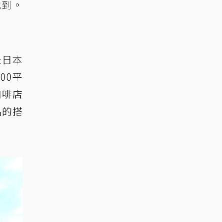
找到。
是日本
00平
咖啡店
品的搭