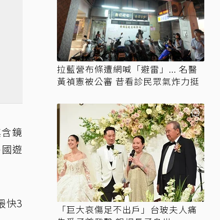
拉藍營布條遭網喊「避雷」... 名醫
黃禎憲被公審 昔看診民眾氣炸力挺
其含鏡
外國遊
最快3
「巨大哀傷足不出戶」台玻夫人痛