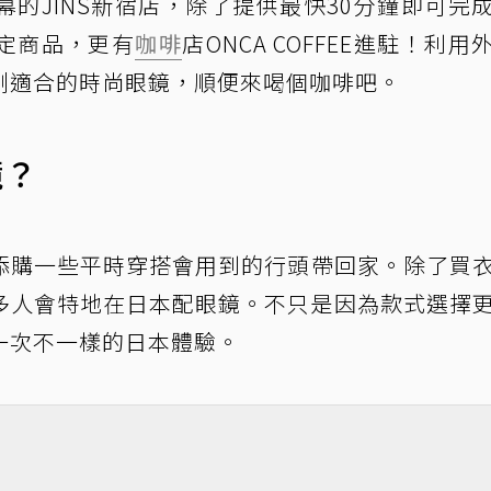
幕的JINS新宿店，除了提供最快30分鐘即可完
定商品，更有
咖啡
店ONCA COFFEE進駐！利用
副適合的時尚眼鏡，順便來喝個咖啡吧。
鏡？
添購一些平時穿搭會用到的行頭帶回家。除了買
多人會特地在日本配眼鏡。不只是因為款式選擇
一次不一樣的日本體驗。