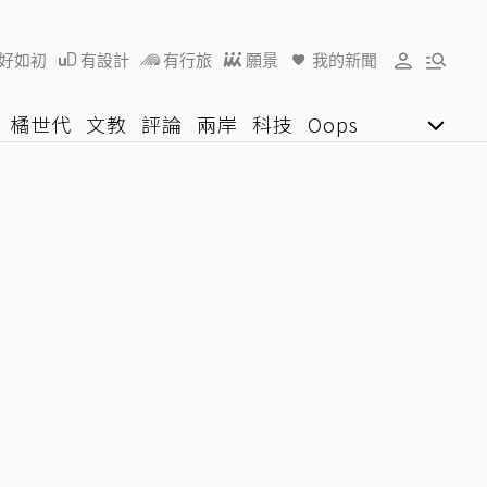
好如初
有設計
有行旅
願景
我的新聞
橘世代
文教
評論
兩岸
科技
Oops
女子漾
陽光行動
影音網
U好學