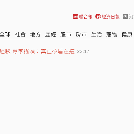
聯合報
經濟日報
河
全球
社會
地方
產經
股市
房市
生活
寵物
健康
際
NBA
時尚
汽車
棒球
HBL
遊戲
專題
網誌
經驗 專家搖頭：真正矽盾在這
22:17