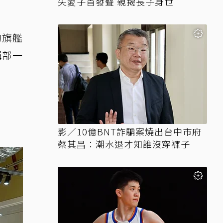
失愛子首發聲 親揭長子身世
的旗艦
輯部一
影／10億BNT詐騙案燒出台中市府
蔡其昌：潮水退才知誰沒穿褲子