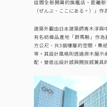
這間全新開幕的旗艦店，距離新
（ぜんぶ、ここにある。）」作為
建築外觀由日本建築師青木淳與中
有名紡織品產地「群馬縣」作為靈
方公尺、共3個樓層的空間，集
等。其設計風格則透過原木展示
配，營造出設計感與開放感兼具