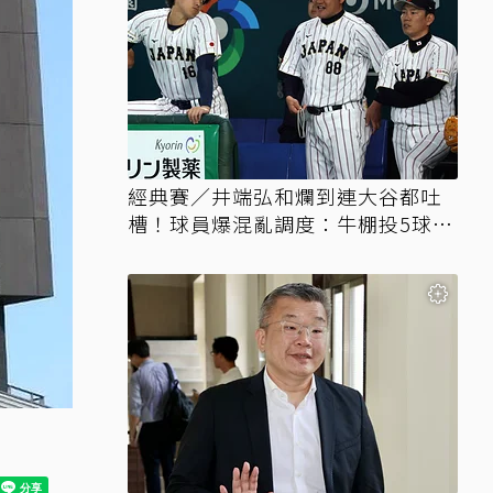
經典賽／井端弘和爛到連大谷都吐
槽！球員爆混亂調度：牛棚投5球就
上場