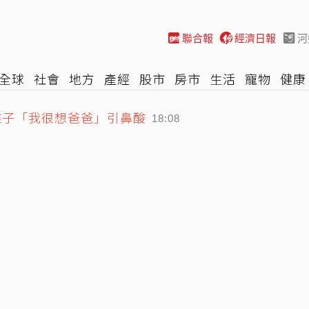
聯合報
經濟日報
河
全球
社會
地方
產經
股市
房市
生活
寵物
健康
稚子「我很想爸爸」引鼻酸
際
NBA
時尚
汽車
棒球
HBL
遊戲
專題
網誌
18:08
定 最速156公里飆2K
17:45
迷驚豔 分享今年進步原因
18:21