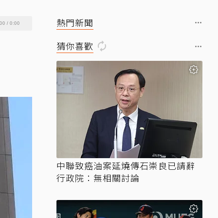
熱門新聞
00
/
0:00
猜你喜歡
中聯致癌油案延燒傳石崇良已請辭
行政院：無相關討論