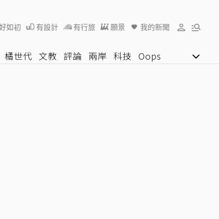
好如初
有設計
有行旅
願景
我的新聞
橘世代
文教
評論
兩岸
科技
Oops
女子漾
陽光行動
影音網
U好學