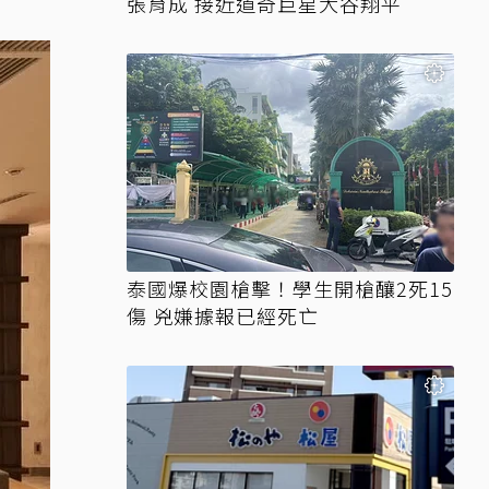
張育成 接近道奇巨星大谷翔平
泰國爆校園槍擊！學生開槍釀2死15
傷 兇嫌據報已經死亡