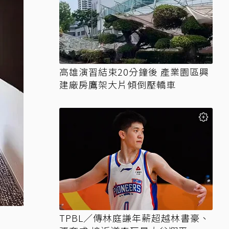
高雄演習結束20分鐘後 產業園區興
建廠房鷹架大片傾倒壓轎車
TPBL／傳林庭謙年薪超越林書豪、