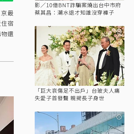
影／10億BNT詐騙案燒出台中市府
東京最
蔡其昌：潮水退才知誰沒穿褲子
近住宿
購物還
「巨大哀傷足不出戶」台玻夫人痛
失愛子首發聲 親揭長子身世