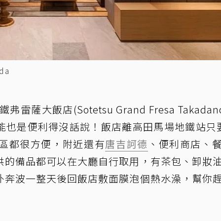
da
飯店(Sotetsu Grand Fresa Takadan
機能也是便利得沒話說！飯店離高田馬場地鐵站只
區都很方便，附近還有
唐吉訶德
、便利商店、
供的備品都可以在大廳自行取用，有茶包、卸妝
外奔波一整天後回飯店敷面膜泡個熱水澡，幫你