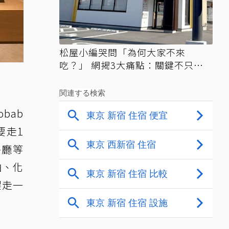
松屋小編哭問「為何大家不來
吃？」 網揭3大痛點：關鍵不只價
格
obab
要走1
餐廳等
油、化
趕走一