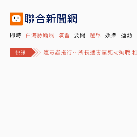
即時
白海豚颱風
演習
要聞
選舉
娛樂
運動
遭毒蟲拖行…所長遇毒駕死劫殉職 
閱讀
旅遊
雜誌
報時光
倡議+
500輯
轉角國
日職／孫易磊後援2局6打席、17球搞
快訊
MiLB／林昱珉「全英文受訪」令球