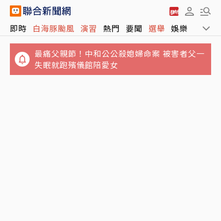
即時
白海豚颱風
演習
熱門
要聞
選舉
娛樂
運動
最痛父親節！中和公公殺媳婦命案 被害者父一
失眠就跑殯儀館陪愛女
2026「王功漁火節」88節登場！千人烤蚵、
海洋音樂會、煙火秀接力登場
白海豚颱風打亂88節！航班停航66架次、39
船班停航