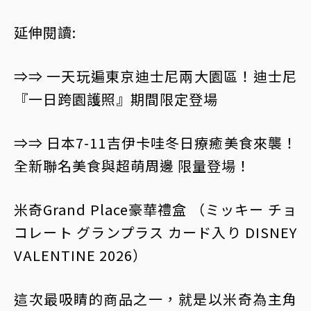
延伸閱讀:
⇒⇒ 一天玩遍東京迪士尼兩大園區！迪士尼
『一日跨園護照』期間限定登場
⇒⇒ 日本7-11吉伊卡哇冬日療癒美食來襲！
全新聯名美食與超萌周邊 限量登場！
米奇Grand Place豪華禮盒 （ミッキー チョ
コレート グランプラス カード入り DISNEY
VALENTINE 2026）
這次最吸睛的商品之一，就是以米奇為主角