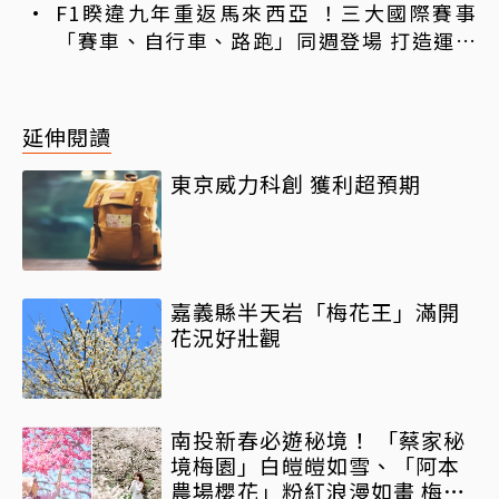
F1睽違九年重返馬來西亞 ！三大國際賽事
「賽車、自行車、路跑」同週登場 打造運動
旅遊熱潮
延伸閱讀
東京威力科創 獲利超預期
嘉義縣半天岩「梅花王」滿開
花況好壯觀
南投新春必遊秘境！ 「蔡家秘
境梅園」白皚皚如雪、「阿本
農場櫻花」粉紅浪漫如畫 梅花.