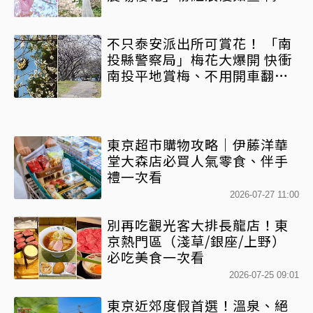
櫻花難得美景雙齊放
不只泰安派出所可賞花！ 「南
投縣警察局」梅花大爆開 快衝
南投平地賞梅、不用開車翻山
越嶺
東京超市購物攻略｜伊藤洋華
堂大森店必買人氣零食、伴手
禮一次看
2026-07-27 11:00
別再吃觀光客大排長龍店！東
京熱門區（淺草/銀座/上野）
必吃美食一次看
2026-07-25 09:01
東京近郊度假首選！溫泉、絕