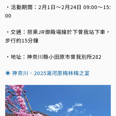
・活動期間：2月1日～2月24日 09:00～15:
00
・交通：搭乘JR御殿場線於下曾我站下車，
步行約15分鐘
・地址：神奈川縣小田原市曾我別所282
◉ 神奈川．2025湯河原梅林梅之宴