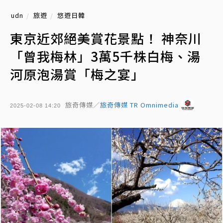
udn
旅遊
悠遊日韓
東京近郊絕美賞花景點！ 神奈川
「曾我梅林」3萬5千株白梅、湯
河原泡湯賞「梅之宴」
旅奇傳媒／
旅奇傳媒 TR Omnimedia
2025-02-08 14:20