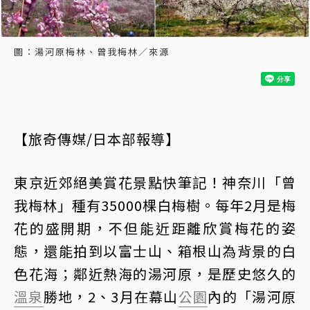
圖：湯河原梅林、曾我梅林／來源
【旅奇傳媒/日本部報導】
東京近郊絕美賞花景點快筆記！神奈川「曾
我梅林」種有35000棵白梅樹。每年2月是梅
花的盛開期，不但能近距離欣賞梅花的姿
態，還能拍到以富士山、箱根山為背景的白
色花海；鄰近熱海的湯河原，是歷史悠久的
溫泉
勝地，2、3月在幕山
公園
內的「湯河原