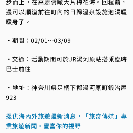
步而上，在高處俯瞰大片梅花海。回程前，
還可以順道前往町內的日歸溫泉設施泡湯暖
暖身子。
・期間：02/01〜03/09
・交通：活動期間可於JR湯河原站搭乘臨時
巴士前往
・地址：神奈川県足柄下郡湯河原町鍛冶屋
923
提供海內外旅遊最新消息，「旅奇傳媒」專
業旅遊新聞‧豐富你的視野