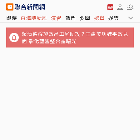
即時
白海豚颱風
演習
熱門
要聞
選舉
娛樂
運動
賴清德酸施政吊車尾助攻？王惠美與魏平政見
面 彰化藍營整合露曙光
不滿被管教！高雄國小生嗆老師「娘娘腔、像
「白海豚」首傳災情 北市刮起9級陣風 1鷹
個女人」 判決結果出爐
架、1圍籬倒塌1人受傷