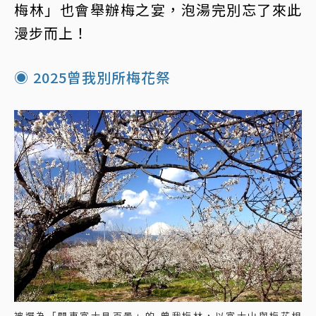
梅林」也會舉辦梅之宴，泡湯完別忘了來此
漫步而上！
◉ 2025曾我別所梅花祭
被選為「關東富士見百景」的 曾我梅林，以富士山與梅花相