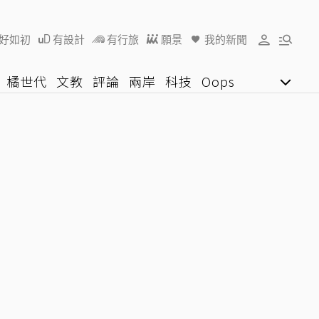
好如初
有設計
有行旅
願景
我的新聞
橘世代
文教
評論
兩岸
科技
Oops
女子漾
陽光行動
影音網
U好學