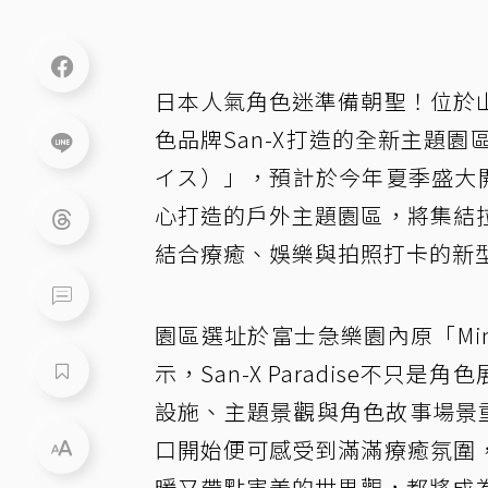
日本人氣角色迷準備朝聖！位於
色品牌San-X打造的全新主題園區正
イス）」，預計於今年夏季盛大開
心打造的戶外主題園區，將集結
結合療癒、娛樂與拍照打卡的新
園區選址於富士急樂園內原「Mini
示，San-X Paradise不
設施、主題景觀與角色故事場景重
口開始便可感受到滿滿療癒氛圍
暖又帶點害羞的世界觀，都將成