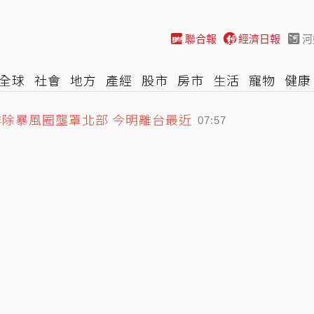
聯合報
經濟日報
河
全球
社會
地方
產經
股市
房市
生活
寵物
健康
際
NBA
時尚
汽車
棒球
HBL
遊戲
專題
網誌
排除暴風圈壟罩北部 今明離台最近
07:57
被「騙財騙色」 姜厚任這樣說
Pro省3710元 三星S26+狂降8千元
07:57
07:53