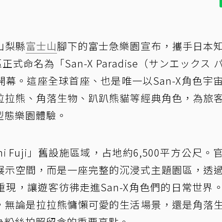
山梨縣
富士山
腳下的富士急樂園宣布，攜手日本
式命名為「San-X Paradise（サンエックス 
幕。這座全球首座、也是唯一以San-X角色宇
拉拉熊、角落生物、趴趴熊貓等經典角色，為旅
型態樂園體驗。
 Fuji」舊設施區域，占地約6,500平方公尺。
只是角色展示空間，而是一座完整的沉浸式主題園區，透
現，讓遊客彷彿走進San-X角色們的日常世界
，無論是拉拉熊慵懶可愛的生活場景，還是角落
為粉絲拍照留念的重要亮點。