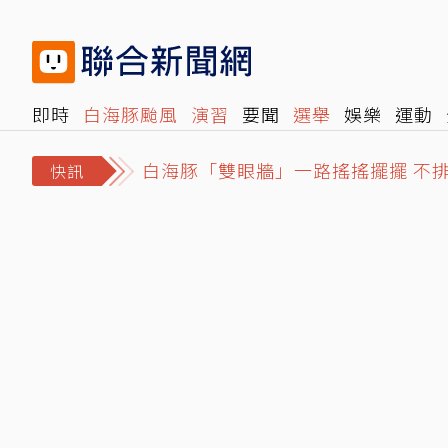
即時
白海豚颱風
演習
要聞
選舉
娛樂
運動
閱讀
旅遊
雜誌
報時光
倡議+
500輯
轉角國
白海豚「雙眼牆」一路搖搖擺擺 不
快訊
小24歲新歡被挖出黑歷史！網憂他
父親節搶手機特價優惠！iPhone 17 