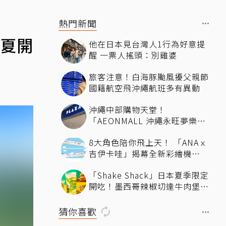
熱門新聞
今夏開
他在日本見台灣人1行為好意提
醒 一票人搖頭：別雞婆
旅客注意！白海豚颱風擾父親節
國籍航空飛沖繩航班多有異動
沖繩中部購物天堂！
「AEONMALL 沖繩永旺夢樂
城」必逛商店與美食推薦
8大角色陪你飛上天！ 「ANAｘ
吉伊卡哇」揭幕全新彩繪機
「Chiikawa JET」將登場
「Shake Shack」日本夏季限定
開吃！墨西哥辣椒切達牛肉堡、
酪梨奶昔限時登場
猜你喜歡