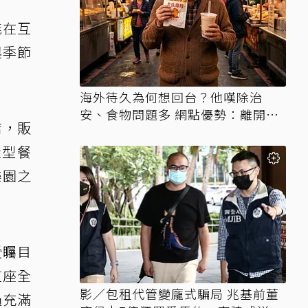
能在互
與季節
海外待久為何想回台？他嘆除治
安、食物問題多 網點優勢：離開才
店，販
知天堂
造型餐
樂園之
受矚目
這座全
影／包租代管變龐式騙局 兆基前董
過充滿