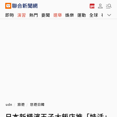
即時
演習
熱門
要聞
選舉
娛樂
運動
全球
社會
udn
旅遊
悠遊日韓
日本新橫濱王子大飯店推「娃活」