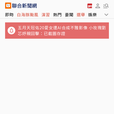
五月天冠佑20愛女遭AI合成不雅影像 小玫瑰劉
即時
白海豚颱風
演習
熱門
要聞
選舉
娛樂
運動
芯妤親回擊：已截圖存證
8月13日迎鬼月...好兄弟放假囉！命理師警
告：這些事千萬別做
有線耳機文藝復興？ 網列3大優點讚爆：蘋果
原廠才590元