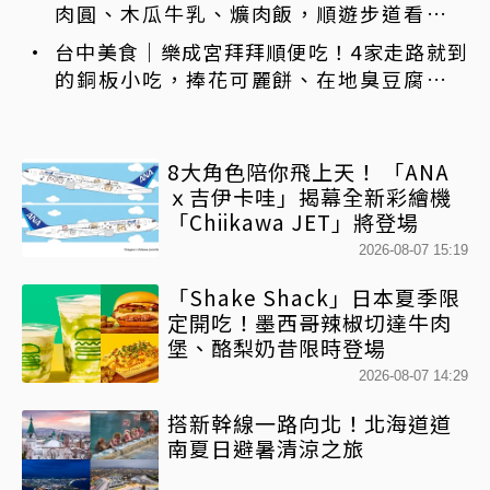
肉圓、木瓜牛乳、爌肉飯，順遊步道看夜景
一次排好
台中美食｜樂成宮拜拜順便吃！4家走路就到
的銅板小吃，捧花可麗餅、在地臭豆腐、烤
甜甜圈一次收
8大角色陪你飛上天！ 「ANA
ｘ吉伊卡哇」揭幕全新彩繪機
「Chiikawa JET」將登場
2026-08-07 15:19
「Shake Shack」日本夏季限
定開吃！墨西哥辣椒切達牛肉
堡、酪梨奶昔限時登場
2026-08-07 14:29
搭新幹線一路向北！北海道道
南夏日避暑清涼之旅