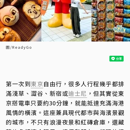
圖/ReadyGo
第一次到
東京
自由行，很多人行程幾乎都排
滿淺草、澀谷、新宿或
迪士尼
，但其實從東
京搭電車只要約30分鐘，就能抵達充滿海港
風情的橫濱。這座兼具現代都市與海濱景觀
的城市，不只有浪漫夜景和紅磚倉庫，還藏