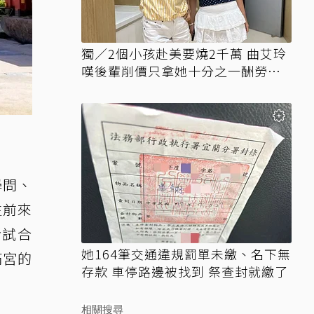
獨／2個小孩赴美要燒2千萬 曲艾玲
嘆後輩削價只拿她十分之一酬勞競
爭
學問、
生前來
考試合
她164筆交通違規罰單未繳、名下無
滿宮的
存款 車停路邊被找到 祭查封就繳了