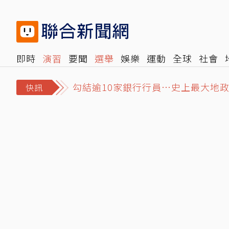
即時
演習
要聞
選舉
娛樂
運動
全球
社會
勾結逾10家銀行行員…史上最大地
雜誌
報時光
倡議+
500輯
轉角國際
NBA
時
詐慈濟10億佣金！幕後「宗教大師
快訊
詐騙慈濟10億！陳昱瑄賓利接送豪