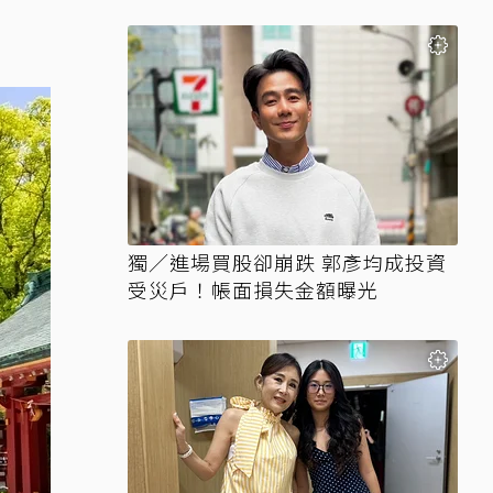
獨／進場買股卻崩跌 郭彥均成投資
受災戶！帳面損失金額曝光