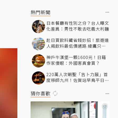
熱門新聞
日本餐廳有性別之分？台人曝文
化差異：男性不敢去吃義大利麵
赴日買飲料藏省錢妙招！旅遊達
人揭飲料最低價通路 綾鷹只要
15元
神戶牛漢堡一顆1600元！日籍
作家傻眼：外國客真會買？
220萬人次朝聖「吉卜力展」首
度移師九州！佐賀站早鳥平日套
票8／10搶先開賣
猜你喜歡