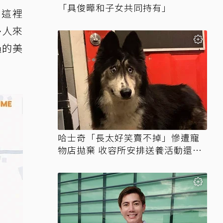
「具俊曄和子女共同持有」
！這裡
多人來
過的美
哈士奇「長太好笑賣不掉」慘遭寵
物店拋棄 收容所安排送養活動還是
沒人要