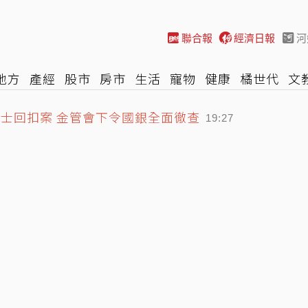
聯合報
經濟日報
河
地方
產經
股市
房市
生活
寵物
健康
橘世代
文
政士回扣案 金管會下令國銀全面徹查
尚
汽車
棒球
HBL
遊戲
專題
網誌
女子漾
陽光
19:27
」李世宗住天空樹豪宅 遭裁定繼續羈押
19:24
宅宴客 李世宗卻要信徒三餐只喝精油
19:47