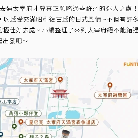
去過太宰府才算真正領略過些許州的迷人之處
可以感受充滿昭和復古感的日式風情 ~不但有許
的極佳好去處。小編整理了來到太宰府絕不能錯
起出發吧～