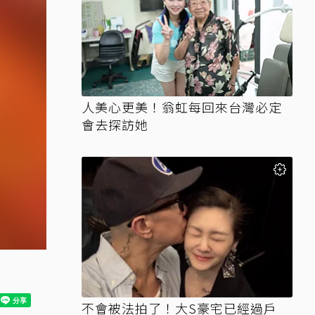
人美心更美！翁虹每回來台灣必定
會去探訪她
不會被法拍了！大S豪宅已經過戶