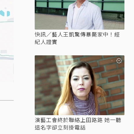
快訊／藝人王凱驚傳暴斃家中！經
紀人證實
演藝工會終於聯絡上田路路 她一聽
這名字卻立刻掛電話