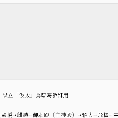
，設立「仮殿」為臨時參拜用
太鼓橋⭢麒麟⭢御本殿（主神殿）⭢狛犬⭢飛梅⭢