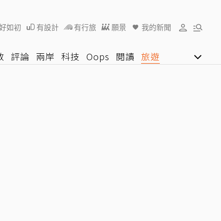
好如初
有設計
有行旅
願景
我的新聞
教
評論
兩岸
科技
Oops
閱讀
旅遊
行動
影音網
U好學