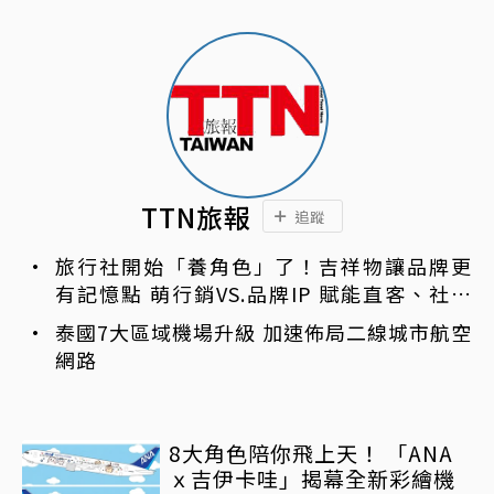
TTN旅報
追蹤
旅行社開始「養角色」了！吉祥物讓品牌更
有記憶點 萌行銷VS.品牌IP 賦能直客、社群
與服務新動能
泰國7大區域機場升級 加速佈局二線城市航空
網路
8大角色陪你飛上天！ 「ANA
ｘ吉伊卡哇」揭幕全新彩繪機