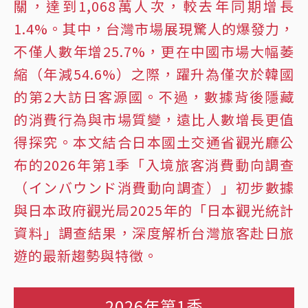
關，達到1,068萬人次，較去年同期增長
1.4%。其中，台灣市場展現驚人的爆發力，
不僅人數年增25.7%，更在中國市場大幅萎
縮（年減54.6%）之際，躍升為僅次於韓國
的第2大訪日客源國。不過，數據背後隱藏
的消費行為與市場質變，遠比人數增長更值
得探究。本文結合日本國土交通省觀光廳公
布的2026年第1季「入境旅客消費動向調查
（インバウンド消費動向調査）」初步數據
與日本政府觀光局2025年的「日本觀光統計
資料」調查結果，深度解析台灣旅客赴日旅
遊的最新趨勢與特徵。
2026年第1季