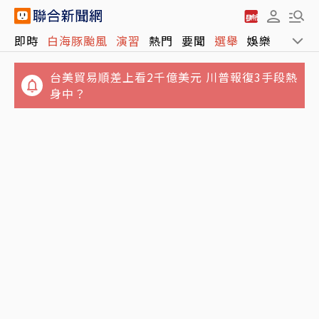
台美貿易順差上看2千億美元 川普報復3手段熱
即時
白海豚颱風
演習
熱門
要聞
選舉
娛樂
運動
身中？
林逸欣喪父後首過父親節！名醫父43年診所熄
燈卸招牌 曬感人一幕