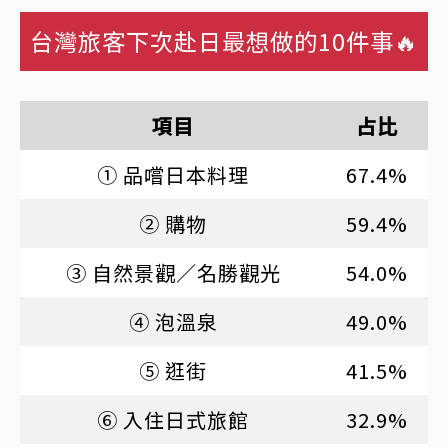
台灣旅客下次赴日最想做的10件事🔥
項目
占比
① 品嚐日本料理
67.4%
② 購物
59.4%
③ 自然景觀／名勝觀光
54.0%
④ 泡溫泉
49.0%
⑤ 逛街
41.5%
⑥ 入住日式旅館
32.9%