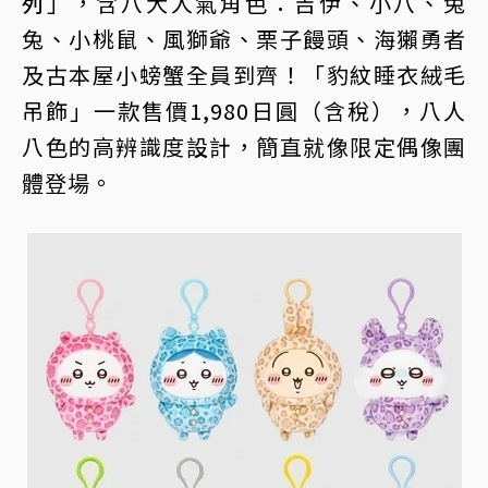
列
」，含八大人氣角色：吉伊、小八、兔
兔、小桃鼠、風獅爺、栗子饅頭、海獺勇者
及古本屋小螃蟹全員到齊！「豹紋睡衣絨毛
吊飾」一款售價1,980日圓（含稅），八人
八色的高辨識度設計，簡直就像限定偶像團
體登場。