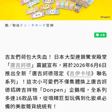
圖／取自
ドン・キホーテ
官網
吉友們荷包大失血！ 日本大型連鎖驚安殿堂
「
唐吉訶德
」震撼宣布，將於2026年6月6日
推出全新「唐吉訶德限定《
吉伊卡哇
》聯名
系列」！這次小可愛們不僅集體換上唐吉訶
德招牌吉祥物「Donpen」企鵝帽，全系列
多達16款品項，從吸睛巨型玩偶到化妝桌必
備的美妝雜貨統統有！