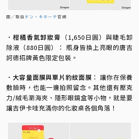
圖／取自
ドン・キホーテ
官網
．柑橘香氣卸妝膏
（1,650日圓）與睫毛卸
除液（880日圓）： 瓶身皆換上亮眼的唐吉
訶德招牌黃色限定包裝。
．大容量面膜與單片豹紋面膜
： 讓你在保養
敷臉時，也能一邊拍照留念。其他還有壓克
力/絨毛瀏海夾、隱形眼鏡盒等小物，就是要
讓吉伊卡哇充滿你的化妝桌各個角落！