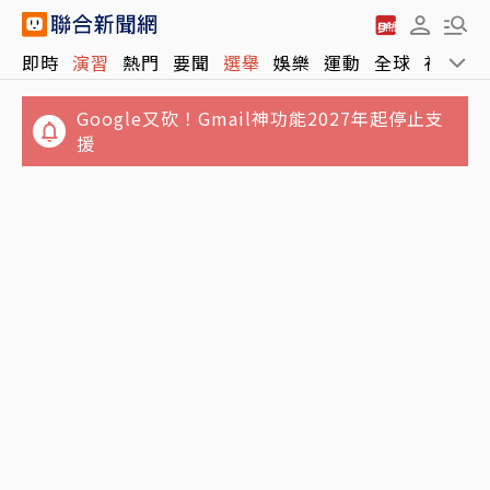
即時
演習
熱門
要聞
選舉
娛樂
運動
全球
社會
Google又砍！Gmail神功能2027年起停止支
援
台股高點震盪激化四貸同堂衝擊 金管會監理仍
有二大面向有待強化
慈濟遭狠詐10億！律師公會前理事長見證嚴法
師「下跪頂禮」博信任