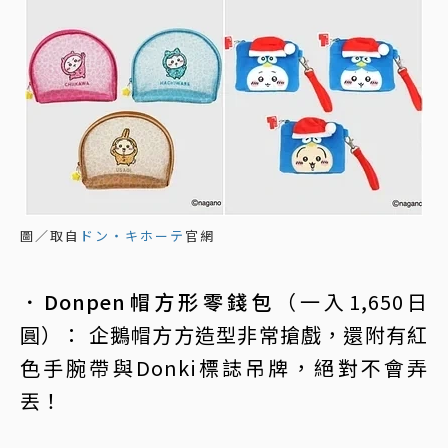
圖／取自
ドン・キホーテ
官網
．Donpen帽方形零錢包
（一入1,650日
圓）： 企鵝帽方方造型非常搶戲，還附有紅
色手腕帶與Donki標誌吊牌，絕對不會弄
丟！