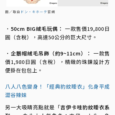
圖／取自
ドン・キホーテ
官網
．50cm BIG絨毛玩偶：
一款售價19,800日
圓（含稅），高達50公分的巨大尺寸。
．企鵝帽絨毛吊飾（約9~11cm）：
一款售
價1,980日圓（含稅），精緻的珠鍊設計方
便掛在包包上。
八人八色變身！「經典豹紋睡衣」化身平成
澀谷辣妹
另一大吸睛亮點就是「
吉伊卡哇豹紋睡衣系