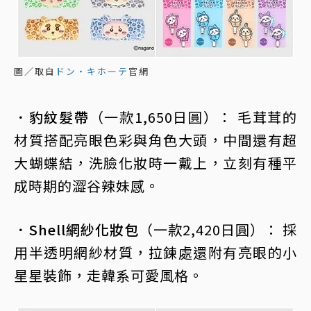
圖／取自
ドン・キホーテ
官網
．豹紋髮帶
（一款1,650日圓）： 毛茸茸的
材質搭配亮眼色彩與角色大頭，中間還有超
大蝴蝶結，洗臉化妝時一戴上，立刻有種平
成時期的澀谷辣妹感。
．Shell網紗化妝包
（一款2,420日圓）： 採
用半透明網紗材質，拉鍊處還附有亮眼的小
星星裝飾，走韓系可愛風格。