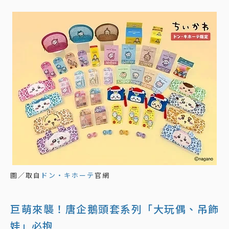
圖／取自
ドン・キホーテ
官網
巨萌來襲！唐企鵝頭套系列「大玩偶、吊飾
娃」必抱