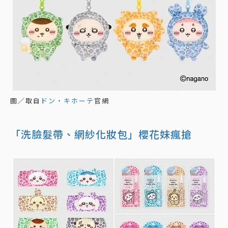
圖／取自
ドン・キホーテ
官網
「洗臉髮帶、網紗化妝包」櫻花妹瘋搶