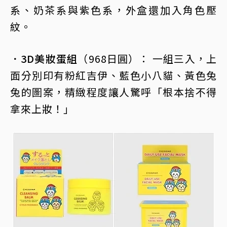
系、奶茶系與紫色系，外盒還加入角色壓
紋。
．3D美妝蛋組
（968日圓）： 一組三入，上
面分別印有粉紅吉伊、藍色小八貓、黃色兔
兔的圖案，精緻程度讓人驚呼「根本捨不得
拿來上妝！」