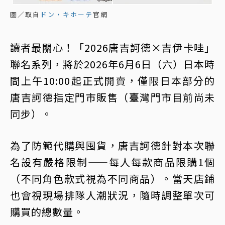
圖／取自
ドン・キホーテ
官網
讀者最關心！「2026唐吉訶德×吉伊卡哇」
聯名系列，將於2026年6月6日（六）日本時
間上午10:00起正式開賣，僅限日本部分的
唐吉訶德指定門市販售（臺灣門市目前尚未
同步）。
為了防範代購與囤貨，唐吉訶德針對本次聯
名設有嚴格限制——每人每款商品限購1個
（不同角色款式視為不同商品）。當天店鋪
也會視現場排隊人潮狀況，隨時調整單次可
購買的總數量。