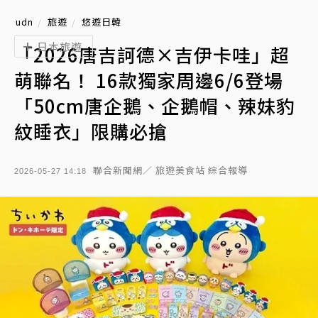
udn
旅遊
悠遊日韓
日本旅遊
「2026唐吉訶德×吉伊卡哇」超
萌聯名！ 16款獨家周邊6/6登場
「50cm唐企鵝、企鵝帽、辣妹豹
紋睡衣」限購必搶
聯合新聞網／ 旅遊美食站 綜合報導
2026-05-27 14:18