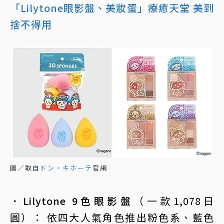
「Lilytone眼影盤、美妝蛋」療癒天堂 美到
捨不得用
圖／取自
ドン・キホーテ
官網
．Lilytone 9色眼影盤
（一款1,078日
圓）： 依四大人氣角色推出粉色系、藍色