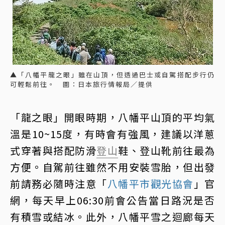
▲「八幡平龍之眼」雖在山頂，但透過巴士或自駕搭配步行仍
可輕鬆前往。 圖：日本旅行情報局／提供
「龍之眼」開眼時期，八幡平山頂的平均氣
溫是10~15度，有時會有強風，建議以洋蔥
式穿著與搭配防滑
登山
鞋、登山靴前往最為
方便。自駕前往雖然不用安裝雪胎，但出發
前請務必隨時注意「
八幡平市觀光協會
」官
網，每天早上06:30前會公告當日路況是否
有積雪或結冰。此外，八幡平雪之迴廊每天