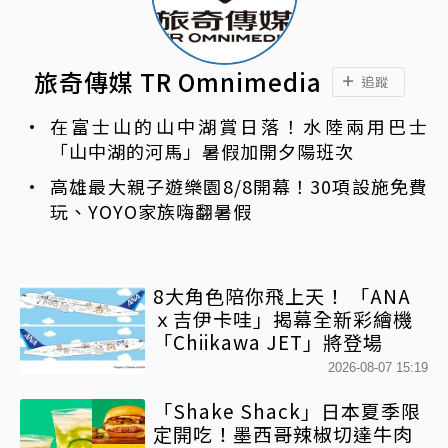
旅奇傳媒 TR Omnimedia
追蹤
在富士山的山中湖賞日落！水陸兩用巴士
「山中湖的河馬」暑假加開夕陽班次
高雄最大親子遊樂園8/8開幕！30項設施免費
玩、YOYO家族嗨翻暑假
8大角色陪你飛上天！ 「ANA
ｘ吉伊卡哇」揭幕全新彩繪機
「Chiikawa JET」將登場
2026-08-07 15:19
「Shake Shack」日本夏季限
定開吃！墨西哥辣椒切達牛肉