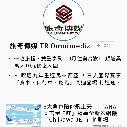
旅奇傳媒 TR Omnimedia
追蹤
一趟旅程、雙重享受！9月住宿合歡山 順遊奧
萬大10元優惠入園
F1睽違九年重返馬來西亞 ！三大國際賽事
「賽車、自行車、路跑」同週登場 打造運動
旅遊熱潮
8大角色陪你飛上天！ 「ANA
ｘ吉伊卡哇」揭幕全新彩繪機
「Chiikawa JET」將登場
2026-08-07 15:19