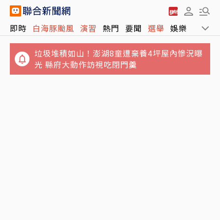
即時
白海豚颱風
演習
熱門
要聞
選舉
娛樂
運動
垃圾堆積如山！澎湖8童遭棄養4坪屋內慘況曝
光 縣府大動作訪視吃閉門羹