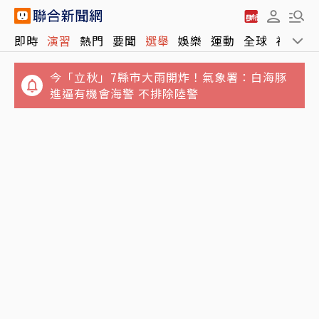
即時
演習
熱門
要聞
選舉
娛樂
運動
全球
社會
今「立秋」7縣市大雨開炸！氣象署：白海豚
進逼有機會海警 不排除陸警
誆騙慈濟10億元！女律師勾結講經師吸金⋯豪
宅藏黃金鮑魚 要信徒喝精油