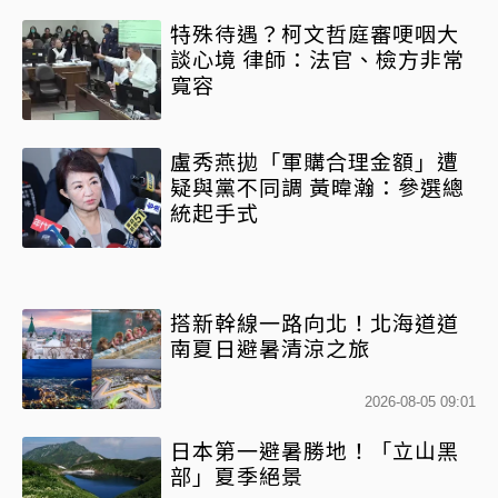
特殊待遇？柯文哲庭審哽咽大
談心境 律師：法官、檢方非常
寬容
盧秀燕拋「軍購合理金額」遭
疑與黨不同調 黃暐瀚：參選總
統起手式
搭新幹線一路向北！北海道道
南夏日避暑清涼之旅
2026-08-05 09:01
日本第一避暑勝地！「立山黑
部」夏季絕景