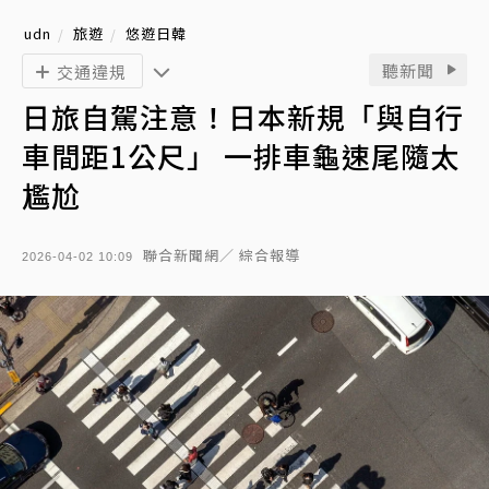
udn
旅遊
悠遊日韓
聽新聞
交通違規
日旅自駕注意！日本新規「與自行
車間距1公尺」 一排車龜速尾隨太
尷尬
聯合新聞網／ 綜合報導
2026-04-02 10:09