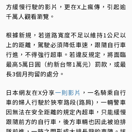
方緩慢行駛的影片，更在X上瘋傳，引起逾
千萬人觀看瀏覽。
根據新規，若道路寬度不足以維持1公尺以
上的距離，駕駛必須降低車速，跟隨自行車
行進，不得強行超車。若違反規定，將面臨
最高5萬日圓（約新台幣1萬元）罰款，或最
長3個月拘留的處分。
日本網友在X分享
一則影片
，一名騎乘自行
車的婦人行駛於狹窄路段(路肩)，一輛警車
因無法在安全距離的規定內超車，只能緩慢
跟隨前方的自行車，後方車輛也因此被迫排
隊前進，一時之間形成大排長龍的車陣。該