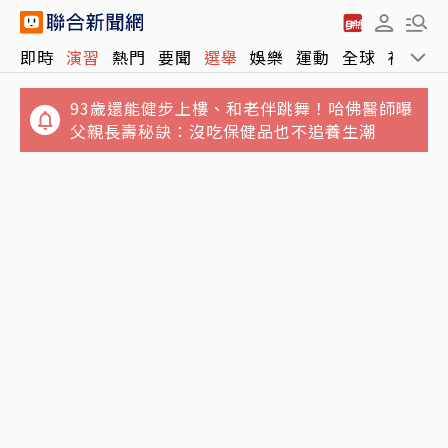
即時
演習
熱門
要聞
選舉
娛樂
運動
全球
社會
93歲還能健步上樓、和老伴跳舞！哈佛醫師曝
父親長壽秘訣：沒吃保健品也不追養生潮
早知攻伊彈藥吃緊！CNN：川普不滿消息曝光
台積電重返5日線！川湖跳空漲停衝11,110元
弱化美談判立場
台股開高一度漲逾430點