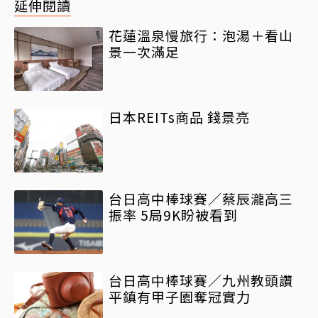
延伸閱讀
花蓮溫泉慢旅行：泡湯＋看山
景一次滿足
日本REITs商品 錢景亮
台日高中棒球賽／蔡辰瀧高三
振率 5局9K盼被看到
台日高中棒球賽／九州教頭讚
平鎮有甲子園奪冠實力