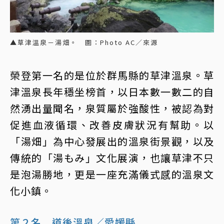
▲草津溫泉－湯畑。 圖：Photo AC／來源
榮登第一名的是位於群馬縣的草津溫泉。草
津溫泉長年穩坐榜首，以日本數一數二的自
然湧出量聞名，泉質屬於強酸性，被認為對
促進血液循環、改善皮膚狀況有幫助。以
「湯畑」為中心發展出的溫泉街景觀，以及
傳統的「湯もみ」文化展演，也讓草津不只
是泡湯勝地，更是一座充滿儀式感的溫泉文
化小鎮。
第２名 道後溫泉／愛媛縣