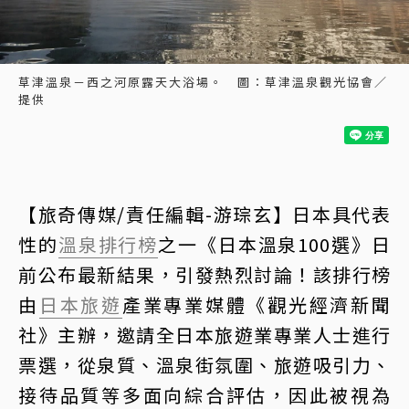
草津溫泉－西之河原露天大浴場。 圖：草津溫泉觀光協會／
提供
【旅奇傳媒/責任編輯-游琮玄】日本具代表
性的
溫泉
排行榜
之一《日本溫泉100選》日
前公布最新結果，引發熱烈討論！該排行榜
由
日本旅遊
產業專業媒體《觀光經濟新聞
社》主辦，邀請全日本旅遊業專業人士進行
票選，從泉質、溫泉街氛圍、旅遊吸引力、
接待品質等多面向綜合評估，因此被視為