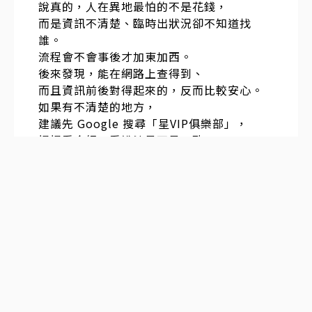
說真的，人在異地最怕的不是花錢，
而是資訊不清楚、臨時出狀況卻不知道找
誰。
流程會不會事後才加東加西。
後來發現，能在網路上查得到、
而且資訊前後對得起來的，反而比較安心。
如果有不清楚的地方，
建議先 Google 搜尋「星VIP俱樂部」，
慢慢看介紹、看說法是不是一致，
多比較幾次，再決定也不遲。
發表於
2025-12-31 20:18:45
#
2
樓
上次準備大阪自由行時，在討論區看到有人
提到 青雅館，
就先把資訊存起來。
本來也沒一定要用，算是備著。
後來旅途中臨時有空，就聯絡看看，